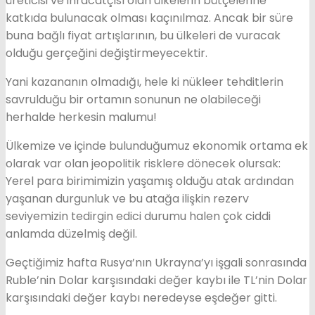
üreticisi ve ihracatçısı olan ülkelerin bütçelerine
katkıda bulunacak olması kaçınılmaz. Ancak bir süre
buna bağlı fiyat artışlarının, bu ülkeleri de vuracak
olduğu gerçeğini değiştirmeyecektir.
Yani kazananın olmadığı, hele ki nükleer tehditlerin
savrulduğu bir ortamın sonunun ne olabileceği
herhalde herkesin malumu!
Ülkemize ve içinde bulunduğumuz ekonomik ortama ek
olarak var olan jeopolitik risklere dönecek olursak:
Yerel para birimimizin yaşamış olduğu atak ardından
yaşanan durgunluk ve bu atağa ilişkin rezerv
seviyemizin tedirgin edici durumu halen çok ciddi
anlamda düzelmiş değil.
Geçtiğimiz hafta Rusya’nın Ukrayna’yı işgali sonrasında
Ruble’nin Dolar karşısındaki değer kaybı ile TL’nin Dolar
karşısındaki değer kaybı neredeyse eşdeğer gitti.