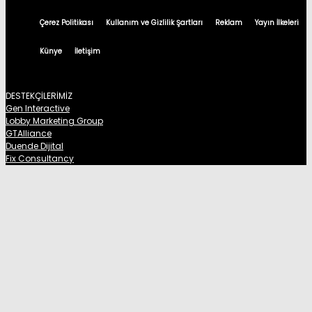
Çerez Politikası
Kullanım ve Gizlilik Şartları
Reklam
Yayın İlkeleri
Künye
İletişim
DESTEKÇİLERİMİZ
Gen Interactive
Lobby Marketing Group
GTAlliance
Duende Dijital
Fix Consultancy