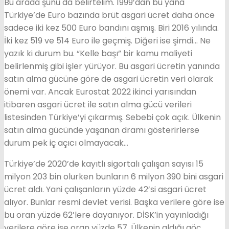
Bu arada şunu da belirtelim. 1999’dan bu yana
Türkiye’de Euro bazında brüt asgari ücret daha önce
sadece iki kez 500 Euro bandını aşmış. Biri 2016 yılında.
İki kez 519 ve 514 Euro ile geçmiş. Diğeri ise şimdi… Ne
yazık ki durum bu. “Kelle başı” bir kamu maliyeti
belirlenmiş gibi işler yürüyor. Bu asgari ücretin yanında
satın alma gücüne göre de asgari ücretin veri olarak
önemi var. Ancak Eurostat 2022 ikinci yarısından
itibaren asgari ücret ile satın alma gücü verileri
listesinden Türkiye’yi çıkarmış. Sebebi çok açık. Ülkenin
satın alma gücünde yaşanan dramı gösterirlerse
durum pek iç açıcı olmayacak…
Türkiye’de 2020’de kayıtlı sigortalı çalışan sayısı 15
milyon 203 bin olurken bunların 6 milyon 390 bini asgari
ücret aldı. Yani çalışanların yüzde 42’si asgari ücret
alıyor. Bunlar resmi devlet verisi. Başka verilere göre ise
bu oran yüzde 62’lere dayanıyor. DİSK’in yayınladığı
verilere göre ise oran yüzde 57. Ülkenin aldığı göç,