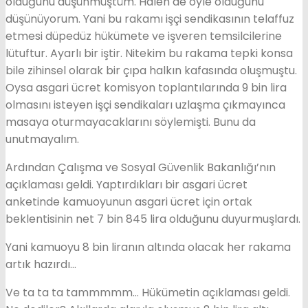
olduğunu düşünmüştüm. Halen de öyle olduğunu
düşünüyorum. Yani bu rakamı işçi sendikasının telaffuz
etmesi düpedüz hükümete ve işveren temsilcilerine
lütuftur. Ayarlı bir iştir. Nitekim bu rakama tepki konsa
bile zihinsel olarak bir çıpa halkın kafasında oluşmuştu.
Oysa asgari ücret komisyon toplantılarında 9 bin lira
olmasını isteyen işçi sendikaları uzlaşma çıkmayınca
masaya oturmayacaklarını söylemişti. Bunu da
unutmayalım.
Ardından Çalışma ve Sosyal Güvenlik Bakanlığı’nın
açıklaması geldi. Yaptırdıkları bir asgari ücret
anketinde kamuoyunun asgari ücret için ortak
beklentisinin net 7 bin 845 lira olduğunu duyurmuşlardı.
Yani kamuoyu 8 bin liranın altında olacak her rakama
artık hazırdı…
Ve ta ta ta tammmmm… Hükümetin açıklaması geldi.