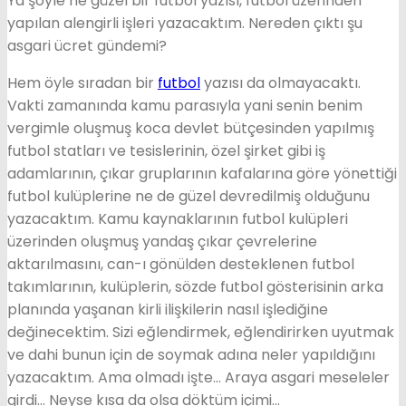
Ya şöyle ne güzel bir futbol yazısı, futbol üzerinden
yapılan alengirli işleri yazacaktım. Nereden çıktı şu
asgari ücret gündemi?
Hem öyle sıradan bir
futbol
yazısı da olmayacaktı.
Vakti zamanında kamu parasıyla yani senin benim
vergimle oluşmuş koca devlet bütçesinden yapılmış
futbol statları ve tesislerinin, özel şirket gibi iş
adamlarının, çıkar gruplarının kafalarına göre yönettiği
futbol kulüplerine ne de güzel devredilmiş olduğunu
yazacaktım. Kamu kaynaklarının futbol kulüpleri
üzerinden oluşmuş yandaş çıkar çevrelerine
aktarılmasını, can-ı gönülden desteklenen futbol
takımlarının, kulüplerin, sözde futbol gösterisinin arka
planında yaşanan kirli ilişkilerin nasıl işlediğine
değinecektim. Sizi eğlendirmek, eğlendirirken uyutmak
ve dahi bunun için de soymak adına neler yapıldığını
yazacaktım. Ama olmadı işte… Araya asgari meseleler
girdi… Neyse kısa da olsa döktüm içimi…