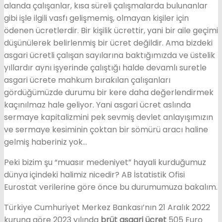
alanda çalışanlar, kısa süreli çalışmalarda bulunanlar
gibi işle ilgili vasfı gelişmemiş, olmayan kişiler için
ödenen ücretlerdir. Bir kişilik ücrettir, yani bir aile geçimi
düşünülerek belirlenmiş bir ücret değildir. Ama bizdeki
asgari ücretli çalışan sayılarına baktığımızda ve üstelik
yıllardır aynı işyerinde çalıştığı halde devamlı suretle
asgari ücrete mahkum bırakılan çalışanları
gördüğümüzde durumu bir kere daha değerlendirmek
kaçınılmaz hale geliyor. Yani asgari ücret aslında
sermaye kapitalizmini pek sevmiş devlet anlayışımızın
ve sermaye kesiminin çoktan bir sömürü aracı haline
gelmiş haberiniz yok…
Peki bizim şu “muasır medeniyet” hayali kurduğumuz
dünya içindeki halimiz nicedir? AB İstatistik Ofisi
Eurostat verilerine göre önce bu durumumuza bakalım.
Türkiye Cumhuriyet Merkez Bankası’nın 21 Aralık 2022
kuruna göre 2023 yılında
brüt
asgari
ücret
505 Euro