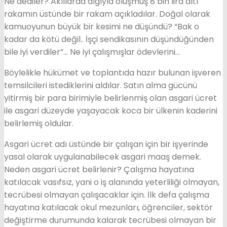
Ne dediler? Akıllarda algıyla oluşmuş 8 bin lira altı
rakamın üstünde bir rakam açıkladılar. Doğal olarak
kamuoyunun büyük bir kesimi ne düşündü? “Bak o
kadar da kötü değil.. İşçi sendikasının düşündüğünden
bile iyi verdiler”… Ne iyi çalışmışlar ödevlerini…
Böylelikle hükümet ve toplantıda hazır bulunan işveren
temsilcileri istediklerini aldılar. Satın alma gücünü
yitirmiş bir para birimiyle belirlenmiş olan asgari ücret
ile asgari düzeyde yaşayacak koca bir ülkenin kaderini
belirlemiş oldular.
Asgari ücret adı üstünde bir çalışan için bir işyerinde
yasal olarak uygulanabilecek asgari maaş demek.
Neden asgari ücret belirlenir? Çalışma hayatına
katılacak vasıfsız, yani o iş alanında yeterliliği olmayan,
tecrübesi olmayan çalışacaklar için. İlk defa çalışma
hayatına katılacak okul mezunları, öğrenciler, sektör
değiştirme durumunda kalarak tecrübesi olmayan bir