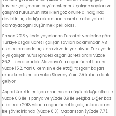
kayıtsız çalışmanın büyümesi, çocuk çalışan sayıları ve
çalışma nüfusunun nitelikleri göz önüne alındığında
devletin açıkladığı rakamların resmi de olsa yeterli
olamayacağını düşünmek pek olası…
En son 2018 yılında yayınlanan Eurostat verilerine göre
Türkiye asgari ücretli çalışan sayıları bakımından AB
ülkeleri arasında açık ara zirvede yer alıyor. Türkiye’de
o yıl çalışan nüfus içindeki asgari ücretli oranı yüzde
36,2… İkinci sıradaki Slovenya’da asgari ücretli oranı
yüzde 15,2. Yani ülkemizin elde ettiği “asgari” başarı
oranı kendisine en yakın Slovenya’nın 2,5 katına denk
geliyor.
Asgari ücretle çalışan oranının en düşük olduğu ülke ise
yüzde 0,8 ile İspanya ve yüzde 0,9 ile Belçika. Diğer bazı
ülkelerde 2018 yılında asgari ücretle çalışanların oranı
ise şöyle: İrlanda (yüzde 8,3), Macaristan (yüzde 7,7),