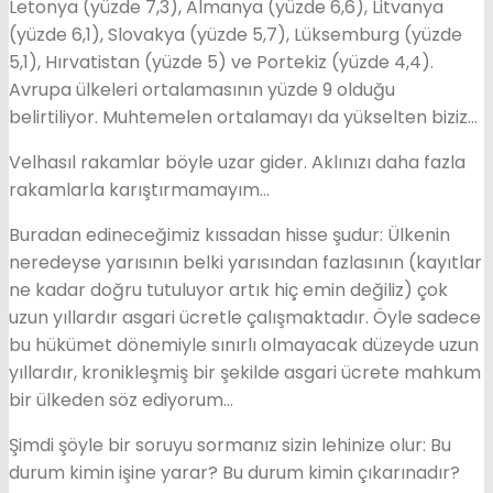
Letonya (yüzde 7,3), Almanya (yüzde 6,6), Litvanya
(yüzde 6,1), Slovakya (yüzde 5,7), Lüksemburg (yüzde
5,1), Hırvatistan (yüzde 5) ve Portekiz (yüzde 4,4).
Avrupa ülkeleri ortalamasının yüzde 9 olduğu
belirtiliyor. Muhtemelen ortalamayı da yükselten biziz…
Velhasıl rakamlar böyle uzar gider. Aklınızı daha fazla
rakamlarla karıştırmamayım…
Buradan edineceğimiz kıssadan hisse şudur: Ülkenin
neredeyse yarısının belki yarısından fazlasının (kayıtlar
ne kadar doğru tutuluyor artık hiç emin değiliz) çok
uzun yıllardır asgari ücretle çalışmaktadır. Öyle sadece
bu hükümet dönemiyle sınırlı olmayacak düzeyde uzun
yıllardır, kronikleşmiş bir şekilde asgari ücrete mahkum
bir ülkeden söz ediyorum…
Şimdi şöyle bir soruyu sormanız sizin lehinize olur: Bu
durum kimin işine yarar? Bu durum kimin çıkarınadır?