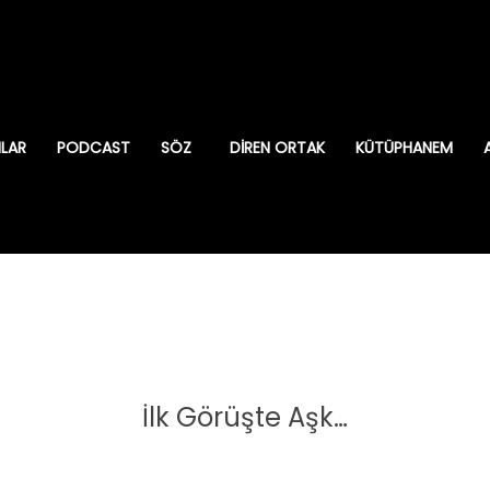
ILAR
PODCAST
SÖZ
DIREN ORTAK
KÜTÜPHANEM
İlk Görüşte Aşk…