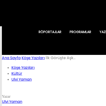
RÖPORTAJLAR
PROGRAMLAR
YAZ
Ana Sayfa
Köşe Yazıları
İlk Görüşte Aşk…
Köşe Yazıları
Kültür
Ulvi Yaman
Yazar
Ulvi Yaman