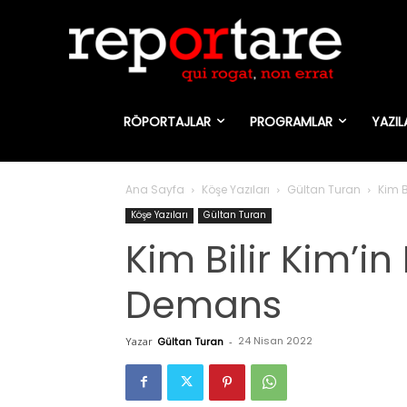
RÖPORTAJLAR
PROGRAMLAR
YAZIL
Ana Sayfa
Köşe Yazıları
Gültan Turan
Kim B
Köşe Yazıları
Gültan Turan
Kim Bilir Kim’in 
Demans
24 Nisan 2022
Yazar
Gültan Turan
-