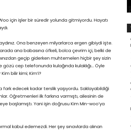
oo için işler bir süredir yolunda gitmiyordu. Hayatı
ydı.
aydınız. Ona benzeyen milyarlarca ergen gibiydi işte.
 arada ana babasına öfkeli, bolca çevrim içi, belki de
Yanınızdan geçip giderken muhtemelen hiçbir şey sizin
e gözü cep telefonunda kulağında kulaklığı… Öyle
im bilir kimi; Kim’i?
 fark edecek kadar terslik yaşıyordu. Saklayabildiği
ar. Öğretmenleri ilk farkına varmıştı, ailesinin de
eye başlamıştı. Yani işin doğrusu Kim Min-woo’ya
normal kabul edemezdi. Her şey sınavlarda alınan