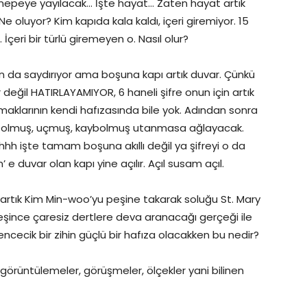
 kanepeye yayılacak… İşte hayat… Zaten hayat artık
oluyor? Kim kapıda kala kaldı, içeri giremiyor. 15
. İçeri bir türlü giremeyen o. Nasıl olur?
dan da saydırıyor ama boşuna kapı artık duvar. Çünkü
yor değil HATIRLAYAMIYOR, 6 haneli şifre onun için artık
aklarının kendi hafızasında bile yok. Adından sonra
ş, yok olmuş, uçmuş, kaybolmuş utanmasa ağlayacak.
 Ahhh işte tamam boşuna akıllı değil ya şifreyi o da
m’ e duvar olan kapı yine açılır. Açıl susam açıl.
artık Kim Min-woo’yu peşine takarak soluğu St. Mary
rleşince çaresiz dertlere deva aranacağı gerçeği ile
ncecik bir zihin güçlü bir hafıza olacakken bu nedir?
r, görüntülemeler, görüşmeler, ölçekler yani bilinen