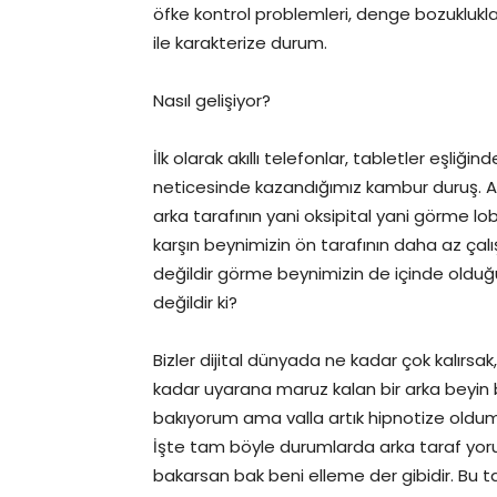
öfke kontrol problemleri, denge bozuklukl
ile karakterize durum.
Nasıl gelişiyor?
İlk olarak akıllı telefonlar, tabletler eşliğin
neticesinde kazandığımız kambur duruş. Aş
arka tarafının yani oksipital yani görme l
karşın beynimizin ön tarafının daha az ça
değildir görme beynimizin de içinde olduğu 
değildir ki?
Bizler dijital dünyada ne kadar çok kalırsa
kadar uyarana maruz kalan bir arka beyin 
bakıyorum ama valla artık hipnotize oldum
İşte tam böyle durumlarda arka taraf yorulu
bakarsan bak beni elleme der gibidir. Bu tabi