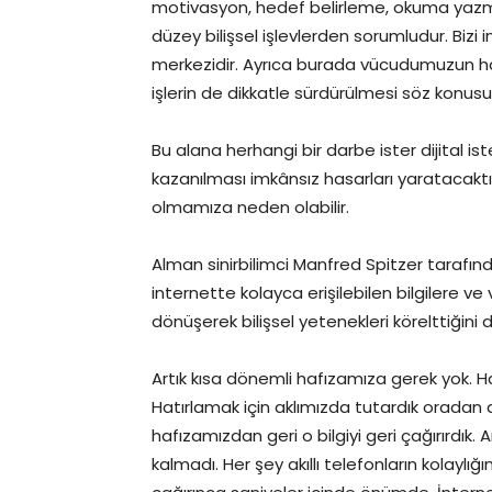
motivasyon, hedef belirleme, okuma yazma
düzey bilişsel işlevlerden sorumludur. Bi
merkezidir. Ayrıca burada vücudumuzun ha
işlerin de dikkatle sürdürülmesi söz konusu
Bu alana herhangi bir darbe ister dijital is
kazanılması imkânsız hasarları yaratacaktır.
olmamıza neden olabilir.
Alman sinirbilimci Manfred Spitzer tarafın
internette kolayca erişilebilen bilgilere v
dönüşerek bilişsel yetenekleri körelttiğini 
Artık kısa dönemli hafızamıza gerek yok. H
Hatırlamak için aklımızda tutardık oradan
hafızamızdan geri o bilgiyi geri çağırırdık
kalmadı. Her şey akıllı telefonların kolaylı