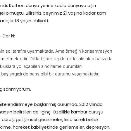
idi. Karbon dünya yerine kablo dünyaya aşırı
el olmuştu. Bilirsiniz beynimiz 21 yaşına kadar tam
şılır 18 yaşın ehliyeti.
Der ki:
eynin sol tarafını uyarmaktadır. Ama örneğin konsantrasyon
hkûm etmektedir. Dikkat süresi giderek kısalmakta hafızada
kluklara yol açabilen zincirleme durumları
 başlangıçlı demans gibi bir durumu yaşamaktadır.
iç sanmıyorum.
nitelendirilmeye başlanmış durumda. 2012 yılında
nsın belirtileri de ilginç. Özellikle kambur duruşu
uruş, gelişimsel gecikmeler, kısa süreli bellek
çekilme, hareket kabiliyetinde gerilemeler, depresyon,