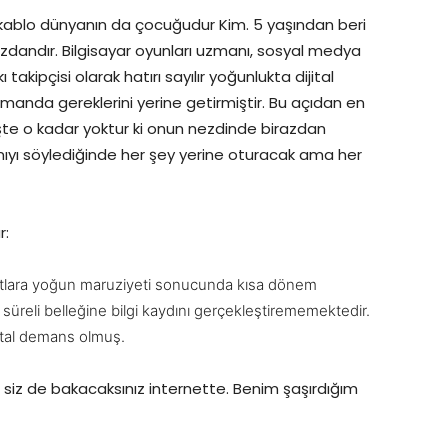
kablo dünyanın da çocuğudur Kim. 5 yaşından beri
mızdandır. Bilgisayar oyunları uzmanı, sosyal medya
takipçisi olarak hatırı sayılır yoğunlukta dijital
manda gereklerini yerine getirmiştir. Bu açıdan en
 işte o kadar yoktur ki onun nezdinde birazdan
nıyı söylediğinde her şey yerine oturacak ama her
r:
ıtlara yoğun maruziyeti sonucunda kısa dönem
 süreli belleğine bilgi kaydını gerçekleştirememektedir.
ital demans olmuş.
siz de bakacaksınız internette. Benim şaşırdığım