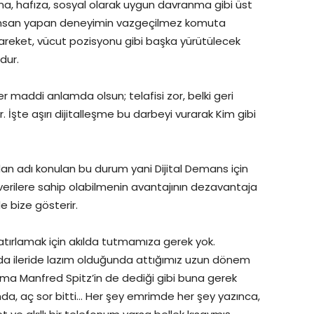
, hafıza, sosyal olarak uygun davranma gibi üst
zi insan yapan deneyimin vazgeçilmez komuta
reket, vücut pozisyonu gibi başka yürütülecek
dur.
ter maddi anlamda olsun; telafisi zor, belki geri
 İşte aşırı dijitalleşme bu darbeyi vurarak Kim gibi
dan adı konulan bu durum yani Dijital Demans için
e verilere sahip olabilmenin avantajının dezavantaja
de bize gösterir.
atırlamak için akılda tutmamıza gerek yok.
 da ileride lazım olduğunda attığımız uzun dönem
. Ama Manfred Spitz’in de dediği gibi buna gerek
ğında, aç sor bitti… Her şey emrimde her şey yazınca,