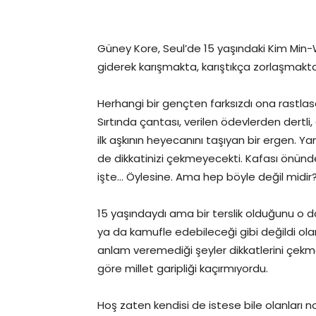
Güney Kore, Seul’de 15 yaşındaki Kim Min-W
giderek karışmakta, karıştıkça zorlaşmakta
Herhangi bir gençten farksızdı ona rastlas
Sırtında çantası, verilen ödevlerden dertli,
ilk aşkının heyecanını taşıyan bir ergen. 
de dikkatinizi çekmeyecekti. Kafası önünd
işte… Öylesine. Ama hep böyle değil midir? K
15 yaşındaydı ama bir terslik olduğunu o da
ya da kamufle edebileceği gibi değildi olanl
anlam veremediği şeyler dikkatlerini çekm
göre millet garipliği kaçırmıyordu.
Hoş zaten kendisi de istese bile olanları 