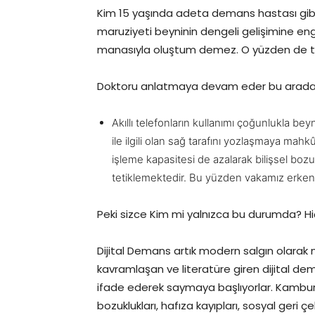
Kim 15 yaşında adeta demans hastası gibi 
maruziyeti beyninin dengeli gelişimine eng
manasıyla oluştum demez. O yüzden de tartı
Doktoru anlatmaya devam eder bu arada. 
Akıllı telefonların kullanımı çoğunlukla b
ile ilgili olan sağ tarafını yozlaşmaya ma
işleme kapasitesi de azalarak bilişsel bozu
tetiklemektedir. Bu yüzden vakamız erken
Peki sizce Kim mi yalnızca bu durumda? H
Dijital Demans artık modern salgın olarak 
kavramlaşan ve literatüre giren dijital dema
ifade ederek saymaya başlıyorlar. Kambur d
bozuklukları, hafıza kayıpları, sosyal geri 