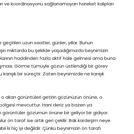
arı ve koordinasyonu sağlanamayan hareket kalıpları
de geçirilen uzun saatler, günler, yıllar. Bunun
ırı miktarda bu şekilde yaşadığımızda beynimizin
oblarının haddinden fazla aktif hale gelmesi ama buna
lışması. Görme tümüyle gözün üstlendiği bir görev
karışık bir süreçtir. Zaten beynimizde ne karışık
k, o akan görüntüleri getirin gözünüzün önüne, o
bölgesi mevcuttur. Hani deriz ya bazen ya
 görüntüler gözümün önüne bir geliyor bir gidiyor.
r ön taraf ise artık geri çekilir. Bak kardeşim neye
i ki hiç iyi değildir. Çünkü beynimizin ön tarafı