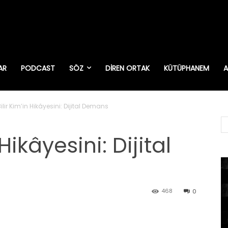
AR
PODCAST
SÖZ
DIREN ORTAK
KÜTÜPHANEM
A
ilir Kim’in Hikâyesini: Dijital Demans
Hikâyesini: Dijital
468
0