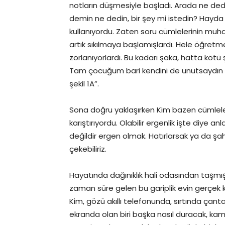
notların düşmesiyle başladı. Arada ne d
demin ne dedin, bir şey mi istedin? Hayda 
kullanıyordu. Zaten soru cümlelerinin mu
artık sıkılmaya başlamışlardı. Hele öğre
zorlanıyorlardı. Bu kadarı şaka, hatta köt
Tam çocuğum bari kendini de unutsaydın du
şekil 1A”.
Sona doğru yaklaşırken Kim bazen cümlel
karıştırıyordu. Olabilir ergenlik işte diye 
değildir ergen olmak. Hatırlarsak ya da şa
çekebiliriz.
Hayatında dağınıklık hali odasından taşmı
zaman süre gelen bu gariplik evin gerçek 
Kim, gözü akıllı telefonunda, sırtında çanta
ekranda olan biri başka nasıl duracak, kam