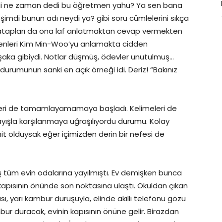
edi ne zaman dedi bu öğretmen yahu? Ya sen bana
şimdi bunun adı neydi ya? gibi soru cümlelerini sıkça
hatapları da ona laf anlatmaktan cevap vermekten
tmenleri Kim Min-Woo’yu anlamakta cidden
ü şaka gibiydi. Notlar düşmüş, ödevler unutulmuş…
rumunun sanki en açık örneği idi. Deriz! “Bakınız
eri de tamamlayamamaya başladı. Kelimeleri de
anlayışla karşılanmaya uğraşılıyordu durumu. Kolay
hit olduysak eğer içimizden derin bir nefesi de
ş tüm evin odalarına yayılmıştı. Ev demişken bunca
kapısının önünde son noktasına ulaştı. Okuldan çıkan
sı, yarı kambur duruşuyla, elinde akıllı telefonu gözü
bur duracak, evinin kapısının önüne gelir. Birazdan