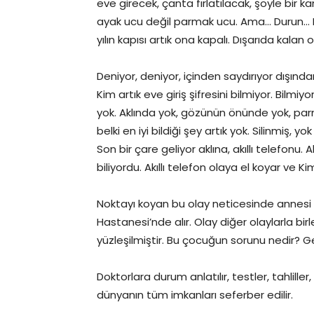
eve girecek, çanta fırlatılacak, şöyle bir
ayak ucu değil parmak ucu. Ama… Durun… Ne 
yılın kapısı artık ona kapalı. Dışarıda kalan o
Deniyor, deniyor, içinden saydırıyor dışın
Kim artık eve giriş şifresini bilmiyor. Bilmi
yok. Aklında yok, gözünün önünde yok, parm
belki en iyi bildiği şey artık yok. Silinmi
Son bir çare geliyor aklına, akıllı telefonu.
biliyordu. Akıllı telefon olaya el koyar ve Ki
Noktayı koyan bu olay neticesinde annesi 
Hastanesi’nde alır. Olay diğer olaylarla bi
yüzleşilmiştir. Bu çocuğun sorunu nedir? Ge
Doktorlara durum anlatılır, testler, tahlille
dünyanın tüm imkanları seferber edilir.