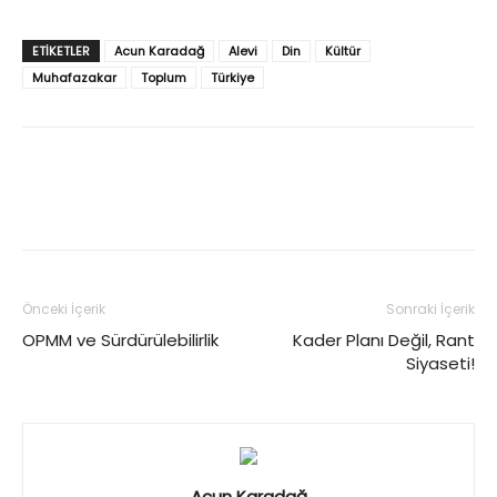
ETIKETLER
Acun Karadağ
Alevi
Din
Kültür
Muhafazakar
Toplum
Türkiye
Önceki İçerik
Sonraki İçerik
OPMM ve Sürdürülebilirlik
Kader Planı Değil, Rant
Siyaseti!
Acun Karadağ