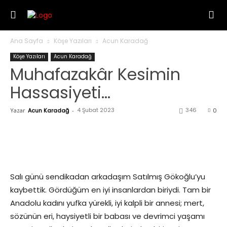
Ana Sayfa
Köşe Yazıları
Acun Karadağ
Köşe Yazıları
Acun Karadağ
Muhafazakâr Kesimin
Hassasiyeti…
4 Şubat 2023
346
Yazar
Acun Karadağ
-
0
Salı günü sendikadan arkadaşım Satılmış Gökoğlu’yu
kaybettik. Gördüğüm en iyi insanlardan biriydi. Tam bir
Anadolu kadını yufka yürekli, iyi kalpli bir annesi; mert,
sözünün eri, haysiyetli bir babası ve devrimci yaşamı