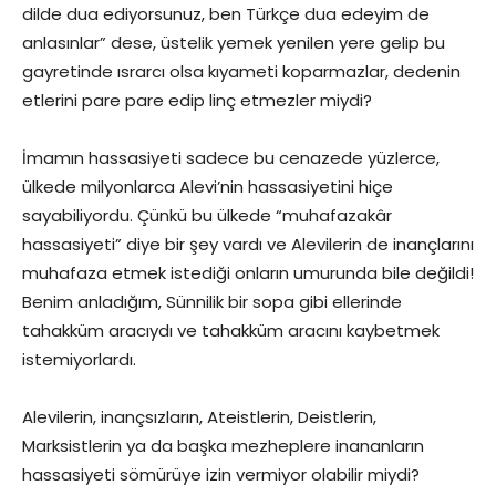
dilde dua ediyorsunuz, ben Türkçe dua edeyim de
anlasınlar” dese, üstelik yemek yenilen yere gelip bu
gayretinde ısrarcı olsa kıyameti koparmazlar, dedenin
etlerini pare pare edip linç etmezler miydi?
İmamın hassasiyeti sadece bu cenazede yüzlerce,
ülkede milyonlarca Alevi’nin hassasiyetini hiçe
sayabiliyordu. Çünkü bu ülkede “muhafazakâr
hassasiyeti” diye bir şey vardı ve Alevilerin de inançlarını
muhafaza etmek istediği onların umurunda bile değildi!
Benim anladığım, Sünnilik bir sopa gibi ellerinde
tahakküm aracıydı ve tahakküm aracını kaybetmek
istemiyorlardı.
Alevilerin, inançsızların, Ateistlerin, Deistlerin,
Marksistlerin ya da başka mezheplere inananların
hassasiyeti sömürüye izin vermiyor olabilir miydi?