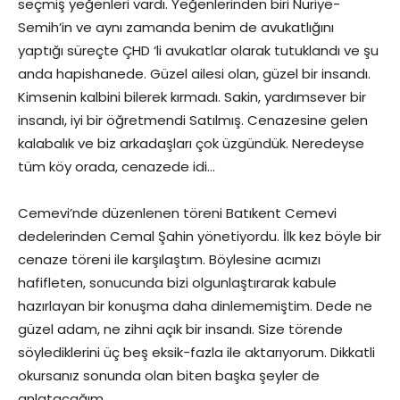
seçmiş yeğenleri vardı. Yeğenlerinden biri Nuriye-
Semih’in ve aynı zamanda benim de avukatlığını
yaptığı süreçte ÇHD ‘li avukatlar olarak tutuklandı ve şu
anda hapishanede. Güzel ailesi olan, güzel bir insandı.
Kimsenin kalbini bilerek kırmadı. Sakin, yardımsever bir
insandı, iyi bir öğretmendi Satılmış. Cenazesine gelen
kalabalık ve biz arkadaşları çok üzgündük. Neredeyse
tüm köy orada, cenazede idi…
Cemevi’nde düzenlenen töreni Batıkent Cemevi
dedelerinden Cemal Şahin yönetiyordu. İlk kez böyle bir
cenaze töreni ile karşılaştım. Böylesine acımızı
hafifleten, sonucunda bizi olgunlaştırarak kabule
hazırlayan bir konuşma daha dinlememiştim. Dede ne
güzel adam, ne zihni açık bir insandı. Size törende
söylediklerini üç beş eksik-fazla ile aktarıyorum. Dikkatli
okursanız sonunda olan biten başka şeyler de
anlatacağım.