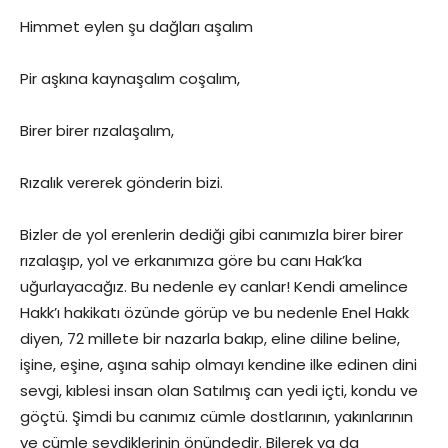
Himmet eylen şu dağları aşalım
Pir aşkına kaynaşalım coşalım,
Birer birer rızalaşalım,
Rızalık vererek gönderin bizi.
Bizler de yol erenlerin dediği gibi canımızla birer birer
rızalaşıp, yol ve erkanımıza göre bu canı Hak’ka
uğurlayacağız. Bu nedenle ey canlar! Kendi amelince
Hakk’ı hakikatı özünde görüp ve bu nedenle Enel Hakk
diyen, 72 millete bir nazarla bakıp, eline diline beline,
işine, eşine, aşına sahip olmayı kendine ilke edinen dini
sevgi, kıblesi insan olan Satılmış can yedi içti, kondu ve
göçtü. Şimdi bu canımız cümle dostlarının, yakınlarının
ve cümle sevdiklerinin önündedir. Bilerek ya da