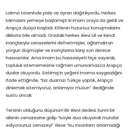
Lokma töreninde pide ve ayran dağıtılıyordu. Herkes
lokmasını yemeye başlamıştı ki imam oraya da geldi ve
Arapça duaya başladı. Kitlenin huzursuz konuşmalarını
dikkate bile almadı. Oradaki herkes Alevi idi ve kendi
inançlarıyla cenazelerini defnetmişler, ağlamaktan
yorgun düşmüşler ve inançlarına karşı son derece
hassastılar. Ama imam bu hassasiyeti hiçe sayarak,
topluluk istememesine rağmen umursamazca Arapça
dualar okuyordu. Satılmış’ın yeğeni imama saygısızlığını
ifade ettiğinde, “biz duamızı Türkçe yaptık, Arapça
dinlemek istemiyoruz, anlamıyor musun” dediğinde
sustu ancak.
Tersinin olduğunu düşünün! Bir Alevi dedesi Sünni bir
ailenin cenazesine gidip “böyle dua okuyarak mundar
ediyorsunuz cenazeyi” dese “bu insanların anlamadığı