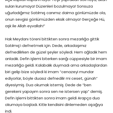
suları kurumaya! Düzenleri bozulmaya! Sonsuza
uğurladığımız Satılmış canımız daima gönlümüzde ola,
onun sevgisi gönlümüzden eksik olmaya! Gerçeğe Hü,
aşk ile Allah eyvallah!”
Hak Meydanı töreni bittikten sonra mezarlığa gittik
Satılmış’ı defnetmek için. Dede, arkadaşımız
defnedilirken de güzel şeyler söyledi. Hem ağladık hem
anladık. Defin işlemi biterken sarığı cüppesiyle bir imam
mezarlığa geldi. Kalabalık duymadı ama arkadaşlardan
biri gelip bize söyledi ki imam “cenazeyi mundar
ediyorlar, böyle duasız defnedilir mi ceset, günah”
diyesiymiş. Dua okumak istemiş. Dede de “ben
gerekeni yapayım sonra sen ne istersen yap” demiş.
Defin işlemi bittikten sonra imam geldi Arapça dua
okumaya başladı. Kitle kendisini dinlemeden aşağıya
indi.