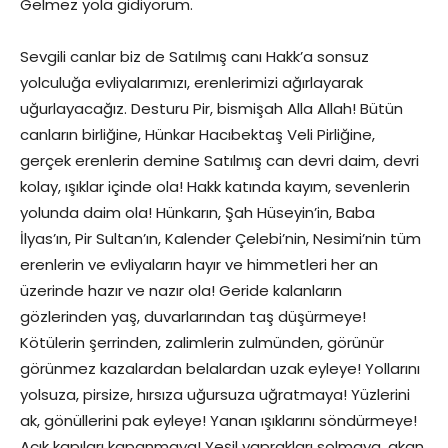
Gelmez yola gidiyorum.
Sevgili canlar biz de Satılmış canı Hakk’a sonsuz
yolculuğa evliyalarımızı, erenlerimizi ağırlayarak
uğurlayacağız. Desturu Pir, bismişah Alla Allah! Bütün
canların birliğine, Hünkar Hacıbektaş Veli Pirliğine,
gerçek erenlerin demine Satılmış can devri daim, devri
kolay, ışıklar içinde ola! Hakk katında kayım, sevenlerin
yolunda daim ola! Hünkarın, Şah Hüseyin’in, Baba
İlyas’ın, Pir Sultan’ın, Kalender Çelebi’nin, Nesimi’nin tüm
erenlerin ve evliyaların hayır ve himmetleri her an
üzerinde hazır ve nazır ola! Geride kalanların
gözlerinden yaş, duvarlarından taş düşürmeye!
Kötülerin şerrinden, zalimlerin zulmünden, görünür
görünmez kazalardan belalardan uzak eyleye! Yollarını
yolsuza, pirsize, hırsıza uğursuza uğratmaya! Yüzlerini
ak, gönüllerini pak eyleye! Yanan ışıklarını söndürmeye!
Açık kapıları kapanmaya! Yeşil yaprakları solmaya, akan