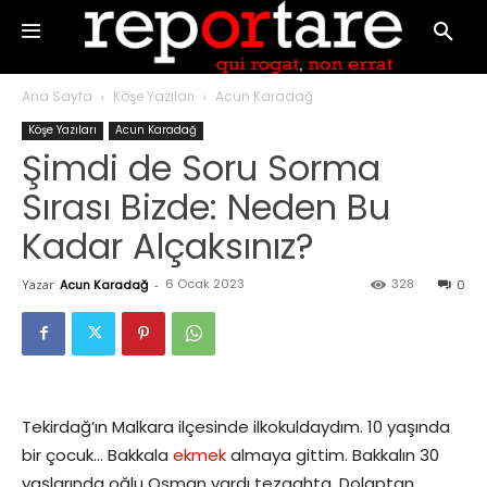
Ana Sayfa
Köşe Yazıları
Acun Karadağ
Köşe Yazıları
Acun Karadağ
Şimdi de Soru Sorma
Sırası Bizde: Neden Bu
Kadar Alçaksınız?
6 Ocak 2023
328
Yazar
Acun Karadağ
-
0
Tekirdağ’ın Malkara ilçesinde ilkokuldaydım. 10 yaşında
bir çocuk… Bakkala
ekmek
almaya gittim. Bakkalın 30
yaşlarında oğlu Osman vardı tezgahta. Dolaptan