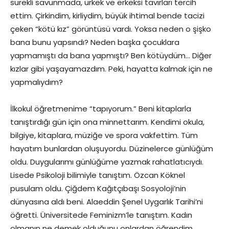
sürekli savunmada, ürkek ve erkeksi tavırları tercih
ettim. Çirkindim, kirliydim, büyük ihtimal bende tacizi
çeken “kötü kız” görüntüsü vardı. Yoksa neden o şişko
bana bunu yapsındı? Neden başka çocuklara
yapmamıştı da bana yapmıştı? Ben kötüydüm… Diğer
kızlar gibi yaşayamazdım. Peki, hayatta kalmak için ne
yapmalıydım?
İlkokul öğretmenime “tapıyorum.” Beni kitaplarla
tanıştırdığı gün için ona minnettarım. Kendimi okula,
bilgiye, kitaplara, müziğe ve spora vakfettim. Tüm
hayatım bunlardan oluşuyordu. Düzinelerce günlüğüm
oldu. Duygularımı günlüğüme yazmak rahatlatıcıydı.
Lisede Psikoloji bilimiyle tanıştım. Özcan Köknel
pusulam oldu. Çiğdem Kağıtçıbaşı Sosyoloji’nin
dünyasına aldı beni. Alaeddin Şenel Uygarlık Tarihi’ni
öğretti. Üniversitede Feminizm’le tanıştım. Kadın
olmanın ne demek olduğunu onlardan öğrendim.