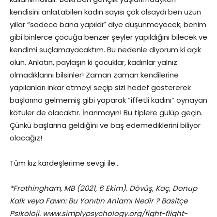
kendisini anlatabilen kadın sayısı çok olsaydı ben uzun
yıllar “sadece bana yapıldı” diye düşünmeyecek; benim
gibi binlerce çocuğa benzer şeyler yapıldığını bilecek ve
kendimi suçlamayacaktım. Bu nedenle diyorum ki açık
olun. Anlatın, paylaşın ki çocuklar, kadınlar yalnız
olmadıklarını bilsinler! Zaman zaman kendilerine
yapılanları inkar etmeyi seçip sizi hedef göstererek
başlarına gelmemiş gibi yaparak “iffetli kadını” oynayan
kötüler de olacaktır. İnanmayın! Bu tiplere gülüp geçin.
Çünkü başlarına geldiğini ve baş edemediklerini biliyor
olacağız!
Tüm kız kardeşlerime sevgi ile…
*Frothingham, MB (2021, 6 Ekim). Dövüş, Kaç, Donup
Kalk veya Fawn: Bu Yanıtın Anlamı Nedir ? Basitçe
Psikoloji. www.simplypsychology.org/fight-flight-