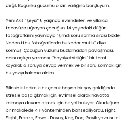
değil. Bugünkü gücümü o izin varlığına borçluyum.
Yeni Akit “şeysi” 6 yaşında evlendirilen ve yıllarca
tecavüze uğrayan çocuğun, 14 yaşındaki düğün
fotoğraflarını yayınlayıp “şimdi soru sorma sırası bizde;
Neden H.bu fotoğraflarda bu kadar mutlu” diye
sormuş. Çocuğun yüzünü buzlamadan paylaşması,
adını açıkça yazması “haysiyetsizliğini” bir taraf
koyarak o soruya cevap vermek ve bir soru sormak için
bu yazıyı kaleme aldım.
Bilinsin istedim ki bir çocuk başına bir şey geldiğinde
stresle başa çıkmak için, evrimsel olarak hayatta
kalmaya devam etmek için bir yol buluyor. Okuduğum
bir makalede 4 F yönteminden bahsediliyordu. Fight,
Flight, Freeze, Fawn… Dövüş, Kaç, Don, Geyik yavrusu ol…