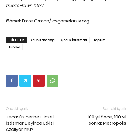
freeze-fawn.html
Görsel:
Emre Orman/ csgorselarsiv.org
ETIKETLER
Acun Karadağ
Çocuk İstismarı
Toplum
Türkiye
Önceki İçerik
Sonraki İçerik
Tecavüz Yerine Cinsel
100 yıl önce, 100 yıl
İstismar Deyince Etkisi
sonra: Metropolis
Azalıyor mu?