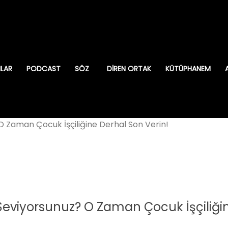
ILAR
PODCAST
SÖZ
DIREN ORTAK
KÜTÜPHANEM
 Zaman Çocuk İşçiliğine Derhal Son Verin!
eviyorsunuz? O Zaman Çocuk İşçiliğin