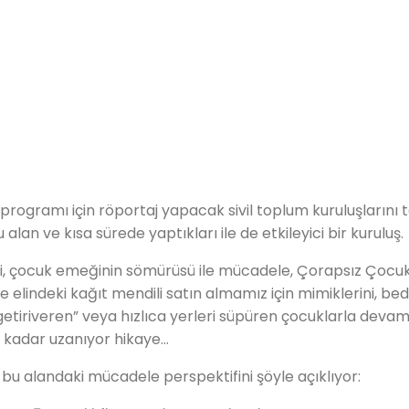
programı için röportaj yapacak sivil toplum kuruluşlarını 
u alan ve kısa sürede yaptıkları ile de etkileyici bir kuruluş.
liği, çocuk emeğinin sömürüsü ile mücadele, Çorapsız Çocuk
indeki kağıt mendili satın almamız için mimiklerini, beden
etiriveren” veya hızlıca yerleri süpüren çocuklarla devam 
a kadar uzanıyor hikaye…
 bu alandaki mücadele perspektifini şöyle açıklıyor: