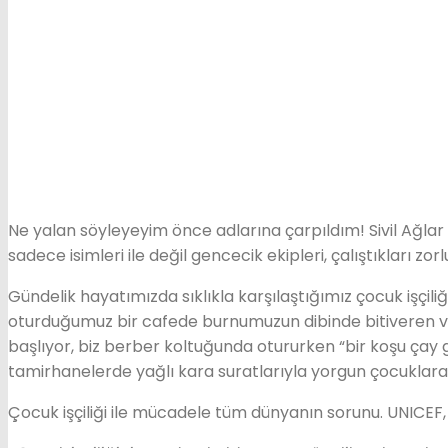
Ne yalan söyleyeyim önce adlarına çarpıldım! Sivil Ağlar 
sadece isimleri ile değil gencecik ekipleri, çalıştıkları zorl
Gündelik hayatımızda sıklıkla karşılaştığımız çocuk işçi
oturduğumuz bir cafede burnumuzun dibinde bitiveren ve el
başlıyor, biz berber koltuğunda otururken “bir koşu çay g
tamirhanelerde yağlı kara suratlarıyla yorgun çocuklar
Çocuk işçiliği ile mücadele tüm dünyanın sorunu. UNICEF,