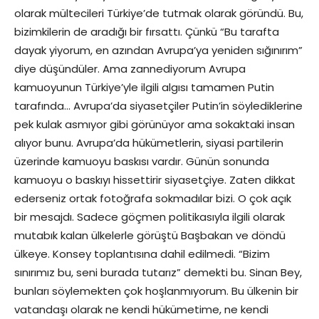
olarak mültecileri Türkiye’de tutmak olarak göründü. Bu,
bizimkilerin de aradığı bir fırsattı. Çünkü “Bu tarafta
dayak yiyorum, en azından Avrupa’ya yeniden sığınırım”
diye düşündüler. Ama zannediyorum Avrupa
kamuoyunun Türkiye’yle ilgili algısı tamamen Putin
tarafında… Avrupa’da siyasetçiler Putin’in söylediklerine
pek kulak asmıyor gibi görünüyor ama sokaktaki insan
alıyor bunu. Avrupa’da hükümetlerin, siyasi partilerin
üzerinde kamuoyu baskısı vardır. Günün sonunda
kamuoyu o baskıyı hissettirir siyasetçiye. Zaten dikkat
ederseniz ortak fotoğrafa sokmadılar bizi. O çok açık
bir mesajdı. Sadece göçmen politikasıyla ilgili olarak
mutabık kalan ülkelerle görüştü Başbakan ve döndü
ülkeye. Konsey toplantısına dahil edilmedi. “Bizim
sınırımız bu, seni burada tutarız” demekti bu. Sinan Bey,
bunları söylemekten çok hoşlanmıyorum. Bu ülkenin bir
vatandaşı olarak ne kendi hükümetime, ne kendi