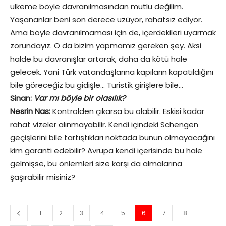
ülkeme böyle davranılmasından mutlu değilim.
Yaşananlar beni son derece üzüyor, rahatsız ediyor.
Ama böyle davranılmaması için de, içerdekileri uyarmak
zorundayız. O da bizim yapmamız gereken şey. Aksi
halde bu davranışlar artarak, daha da kötü hale
gelecek. Yani Türk vatandaşlarına kapıların kapatıldığını
bile göreceğiz bu gidişle… Turistik girişlere bile…
Sinan:
Var mı böyle bir olasılık?
Nesrin Nas:
Kontrolden çıkarsa bu olabilir. Eskisi kadar
rahat vizeler alınmayabilir. Kendi içindeki Schengen
geçişlerini bile tartıştıkları noktada bunun olmayacağını
kim garanti edebilir? Avrupa kendi içerisinde bu hale
gelmişse, bu önlemleri size karşı da almalarına
şaşırabilir misiniz?
1
2
3
4
5
6
7
8