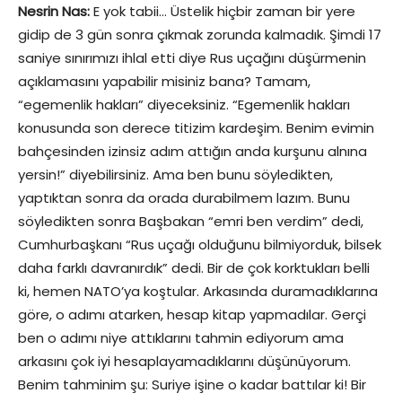
Nesrin Nas:
E yok tabii… Üstelik hiçbir zaman bir yere
gidip de 3 gün sonra çıkmak zorunda kalmadık. Şimdi 17
saniye sınırımızı ihlal etti diye Rus uçağını düşürmenin
açıklamasını yapabilir misiniz bana? Tamam,
“egemenlik hakları” diyeceksiniz. “Egemenlik hakları
konusunda son derece titizim kardeşim. Benim evimin
bahçesinden izinsiz adım attığın anda kurşunu alnına
yersin!” diyebilirsiniz. Ama ben bunu söyledikten,
yaptıktan sonra da orada durabilmem lazım. Bunu
söyledikten sonra Başbakan “emri ben verdim” dedi,
Cumhurbaşkanı “Rus uçağı olduğunu bilmiyorduk, bilsek
daha farklı davranırdık” dedi. Bir de çok korktukları belli
ki, hemen NATO’ya koştular. Arkasında duramadıklarına
göre, o adımı atarken, hesap kitap yapmadılar. Gerçi
ben o adımı niye attıklarını tahmin ediyorum ama
arkasını çok iyi hesaplayamadıklarını düşünüyorum.
Benim tahminim şu: Suriye işine o kadar battılar ki! Bir