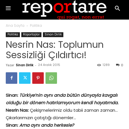
Ana Sayfa
Politika
Politika
Röportajlar
Sinan Dirlik
Nesrin Nas: Toplumun
Sessizliği Çıldırtıcı!
24 Aralık 2015
1289
Yazar
Sinan Dirlik
-
0
Sinan:
Türkiye’nin aynı anda bütün dünyayla kavgalı
olduğu bir dönem hatırlamıyorum kendi hayatımda.
Nesrin Nas:
Çekişmelerimiz oldu tabii zaman zaman…
Çıkarlarımızın çatıştığı dönemler…
Sinan:
Ama aynı anda herkesle?