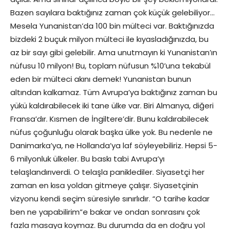
Bazen sayılara baktığınız zaman çok küçük gelebiliyor…
Mesela Yunanistan’da 100 bin mülteci var. Baktığınızda
bizdeki 2 buçuk milyon mülteci ile kıyasladığınızda, bu
az bir sayı gibi gelebilir. Ama unutmayın ki Yunanistan’ın
nüfusu 10 milyon! Bu, toplam nüfusun %10’una tekabül
eden bir mülteci akını demek! Yunanistan bunun
altından kalkamaz. Tüm Avrupa’ya baktığınız zaman bu
yükü kaldırabilecek iki tane ülke var. Biri Almanya, diğeri
Fransa’dır. Kısmen de İngiltere’dir. Bunu kaldırabilecek
nüfus çoğunluğu olarak başka ülke yok. Bu nedenle ne
Danimarka’ya, ne Hollanda’ya laf söyleyebiliriz. Hepsi 5-
6 milyonluk ülkeler. Bu baskı tabi Avrupa’yı
telaşlandırıverdi. O telaşla paniklediler. Siyasetçi her
zaman en kısa yoldan gitmeye çalışır. Siyasetçinin
vizyonu kendi seçim süresiyle sınırlıdır. “O tarihe kadar
ben ne yapabilirim”e bakar ve ondan sonrasını çok
fazla masaya koymaz. Bu durumda da en doğru yol