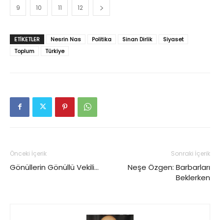
9
10
11
12
ETIKETLER
Nesrin Nas
Politika
Sinan Dirlik
Siyaset
Toplum
Türkiye
Önceki İçerik
Sonraki İçerik
Gönüllerin Gönüllü Vekili…
Neşe Özgen: Barbarları
Beklerken