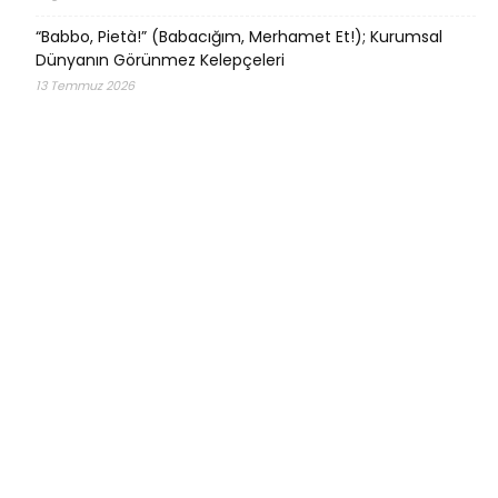
“Babbo, Pietà!” (Babacığım, Merhamet Et!); Kurumsal
Dünyanın Görünmez Kelepçeleri
13 Temmuz 2026