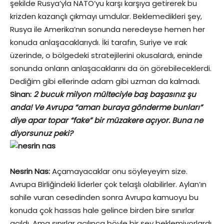
şekilde Rusya’yla NATO’yu karşı karşıya getirerek bu
krizden kazançlı çıkmayı umdular. Beklemedikleri şey,
Rusya ile Amerika’nın sonunda neredeyse hemen her
konuda anlaşacaklarıydı. İki tarafın, Suriye ve ırak
üzerinde, o bölgedeki stratejilerini okusalardı, eninde
sonunda onların anlaşacaklarını da ön görebileceklerdi.
Dediğim gibi ellerinde adam gibi uzman da kalmadı.
Sinan:
2 bucuk milyon mülteciyle baş başasınız şu
anda! Ve Avrupa “aman buraya gönderme bunları”
diye apar topar “fake” bir müzakere açıyor. Buna ne
diyorsunuz peki?
Nesrin Nas:
Açamayacaklar onu söyleyeyim size.
Avrupa Birliğindeki liderler çok telaşlı olabilirler. Aylan’ın
sahile vuran cesedinden sonra Avrupa kamuoyu bu
konuda çok hassas hale gelince birden bire sınırlar
açıldı. Ama sınırlar açılınca böyle bir şey beklemiyorlardı.