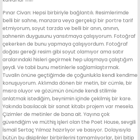
Pınar Civan: Hepsi birbiriyle bağlantılı. Resimlerimde
belli bir sahne, manzara veya gerçekçi bir portre tarif
etmiyorum, soyut tarzda ve belli bir anın, anının,
sahnenin duygusunu yansıtmaya çalışıyorum. Fotoğraf
çekerken de bunu yapmaya çalışıyordum. Fotoğraf
doğası gereği resim gibi soyut olamıyor ama satır
aralarındaki hisleri geçirmek hep ulaşmaya çalıştığım
şeydi. Ve tabii bunu metinlerle sağlamlaştırmak.
Tuvalin önüne geçtiğimde de çoğunlukla kendi kendime
konuşuyorum. Aklımda dönen bir metin, bir cümle, bir
mısra oluyor ve gözümün önünde kendi stilimle
anlatmak istediğim, beynimin içinde çekilmiş bir kare.
Yakında basılacak bir sanat kitabı projem var mesela.
Çizimler de metinler de bana ait. Yayına çok
güvendiğim ve müthiş işleri olan the Poet House, sevgili
İsmail Sertaç Yılmaz hazırlıyor ve basıyor. Dolayısıyla
bütün bu disiplinler birbirilerini tamamlıyorlar, biri bitip