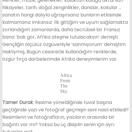
Renkler, müzik, gelenekler, kulaktan kulağa aktarılan
hikayeler, tarih, doğal zenginlikler, danslar, kokular …
sanatın hangi dalıyla uğraşırsanız bunların etkisinde
kalmamanız imkansız. İlk gittiğim ve uyum sağlamakta
zorlandığım zamanlarda, daha tecrübeli bir Fransız
bana ‘bak gör, Afrika ateşine tutulacaksın’ demişti.
Gençliğin ölçüsüz özgüveniyle ‘sanmıyorum’ demiştim.
Haklıymış, Bugün cesaretle kullandığım renklerde,
özgür fırça darbelerimde Afrika deneyimlerim var.
Africa
From
The
Sky
Tamer Durak
: Resime yöneldiğinde tuval başına
geçtiğinde yazı ve fotoğraf geçmişin seni nasıl etkiledi?
Resimlerin ve fotoğrafların, yazıların arasında bir
bağıntı var mı? Yoksa bu üç disiplin senin için ayrı
kulvarlar mı?