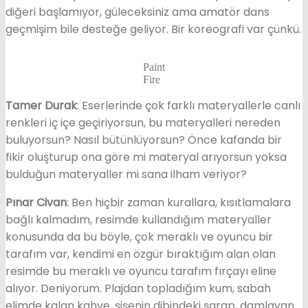
diğeri başlamıyor, güleceksiniz ama amatör dans
geçmişim bile desteğe geliyor. Bir koreografi var çünkü.
Paint
Fire
Tamer Durak
: Eserlerinde çok farklı materyallerle canlı
renkleri iç içe geçiriyorsun, bu materyalleri nereden
buluyorsun? Nasıl bütünlüyorsun? Önce kafanda bir
fikir oluşturup ona göre mi materyal arıyorsun yoksa
bulduğun materyaller mi sana ilham veriyor?
Pınar Civan
: Ben hiçbir zaman kurallara, kısıtlamalara
bağlı kalmadım, resimde kullandığım materyaller
konusunda da bu böyle, çok meraklı ve oyuncu bir
tarafım var, kendimi en özgür bıraktığım alan olan
resimde bu meraklı ve oyuncu tarafım fırçayı eline
alıyor. Deniyorum. Plajdan topladığım kum, sabah
elimde kalan kahve, şişenin dibindeki şarap, damlayan