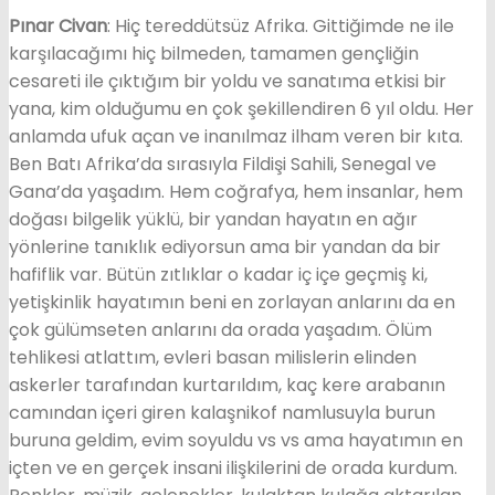
Pınar Civan
: Hiç tereddütsüz Afrika. Gittiğimde ne ile
karşılacağımı hiç bilmeden, tamamen gençliğin
cesareti ile çıktığım bir yoldu ve sanatıma etkisi bir
yana, kim olduğumu en çok şekillendiren 6 yıl oldu. Her
anlamda ufuk açan ve inanılmaz ilham veren bir kıta.
Ben Batı Afrika’da sırasıyla Fildişi Sahili, Senegal ve
Gana’da yaşadım. Hem coğrafya, hem insanlar, hem
doğası bilgelik yüklü, bir yandan hayatın en ağır
yönlerine tanıklık ediyorsun ama bir yandan da bir
hafiflik var. Bütün zıtlıklar o kadar iç içe geçmiş ki,
yetişkinlik hayatımın beni en zorlayan anlarını da en
çok gülümseten anlarını da orada yaşadım. Ölüm
tehlikesi atlattım, evleri basan milislerin elinden
askerler tarafından kurtarıldım, kaç kere arabanın
camından içeri giren kalaşnikof namlusuyla burun
buruna geldim, evim soyuldu vs vs ama hayatımın en
içten ve en gerçek insani ilişkilerini de orada kurdum.