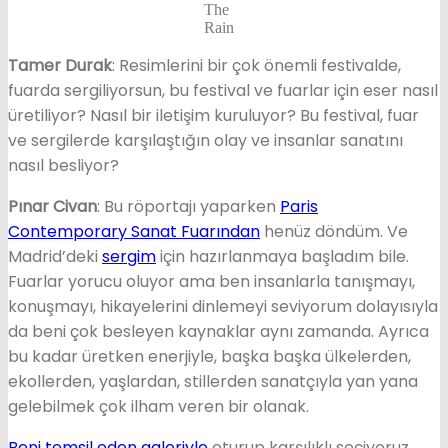
The
Rain
Tamer Durak
: Resimlerini bir çok önemli festivalde,
fuarda sergiliyorsun, bu festival ve fuarlar için eser nasıl
üretiliyor? Nasıl bir iletişim kuruluyor? Bu festival, fuar
ve sergilerde karşılaştığın olay ve insanlar sanatını
nasıl besliyor?
Pınar Civan
: Bu röportajı yaparken
Paris
Contemporary Sanat Fuarından
henüz döndüm. Ve
Madrid’deki
sergim
için hazırlanmaya başladım bile.
Fuarlar yorucu oluyor ama ben insanlarla tanışmayı,
konuşmayı, hikayelerini dinlemeyi seviyorum dolayısıyla
da beni çok besleyen kaynaklar aynı zamanda. Ayrıca
bu kadar üretken enerjiyle, başka başka ülkelerden,
ekollerden, yaşlardan, stillerden sanatçıyla yan yana
gelebilmek çok ilham veren bir olanak.
Beni temsil eden galeriyle
oturup karşılıklı seçiyoruz