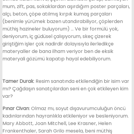
mum, zift, pas, sokaklardan aşırdığım poster parçaları,
alçı, beton, çöpe atılmış kırpık kumaş parçaları
(benimle yürümek bazen utandırabiliyor, çöplerden
müthiş hazineler buluyorum) … Ve bir formülü yok,
deniyorum, iç güdüsel çalışıyorum, skeç çizerek
giriştiğim işler çok nadirdir dolayısıyla ilerledikçe
materyaller de bana ilham veriyor ben de eksik
materyali gözümü kapatıp hayal edebiliyorum.
Tamer Durak
: Resim sanatında etkilendiğin bir isim var
mı? Çağdaşın sanatçılardan seni en çok etkileyen kim
var?
Pınar Civan
: Olmaz mı, soyut dışavurumculuğun öncü
kadınlarından hayranlıkla etkileniyor ve besleniyorum.
Mary Abbott, Joan Mitchell, Lee Krasner, Helen
Frankenthaler, Sarah Grilo mesela, beni müthiş