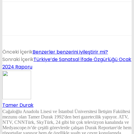
Önceki İçerik
Benzerler benzerini iyileştirir mi?
Sonraki İçerik
Türkiye’de Sanatsal İfade Özgürlüğü Ocak
2024 Raporu
Tamer Durak
Cağaloğlu Anadolu Lisesi ve İstanbul Üniversitesi İletişim Fakültesi
mezunu olan Tamer Durak 1992'den beri gazetecilik yapıyor. ATV,
NTV, CNNTürk, SkyTürk, 24 gibi bir çok televizyon kanalında ve
Medyascope.tv'de çeşitli görevlerde çalışan Durak Reportare'de hem
röportajlar yapıyor hem de özellikle sualtı ve çevre konularında