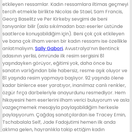
etkileyen ressamlar. Kadın ressamlara iltimas geçmeyi
tercih etmekle birlikte Nicolas de Stael, Sam Francis,
Georg Baselitz ve Per Kirkeby sevgimi de beni
tanıyanlar bilir (asla sıkılmadan bazı eserler üstünde
saatlerce konuşabildiğim için). Beni çok çok etkileyen
ve bana çok ilham veren bir kadın ressamı ise özellikle
anlatmalıyım.
Sally Gabori
, Avustralya’nın Bentinck
adasının yerlisi, ömründe ilk resim sergisini 81
yaşındayken görüyor, eğitimi yok, daha önce bu
sanatın varlığından bile habersiz, resme aşık oluyor ve
81 yaşında resim yapmaya başlıyor. 92 yaşında ölene
kadar binlerce eser yaratıyor, inanılmaz canlı renkler,
özgür fırça darbeleriyle anayurdunu resmediyor. Hem
hikayesini hem eserlerini ilham verici buluyorum ve asla
vazgeçmemek mesajıyla paylaşabildiğim herkesle
paylaşıyorum. Çağdaş sanatçılardan ise Tracey Emin,
Tschabalala Self, Jade Fadojutimi hemen ilk anda
aklıma gelen, hayranlıkla takip ettiğim kadın