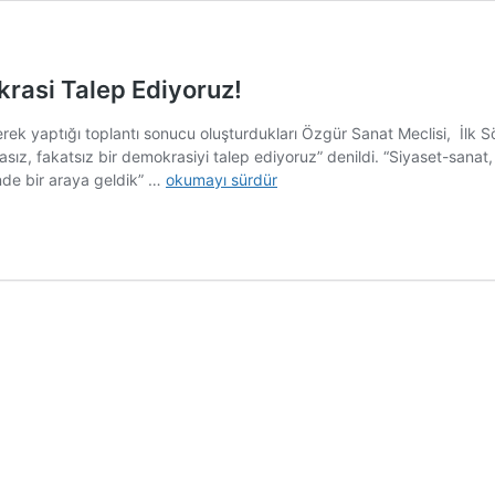
krasi Talep Ediyoruz!
erek yaptığı toplantı sonucu oluşturdukları Özgür Sanat Meclisi, İlk
z, fakatsız bir demokrasiyi talep ediyoruz” denildi. “Siyaset-sanat, si
Özgür
nde bir araya geldik” …
okumayı sürdür
Sanat
Meclisi:
Koşulsuz
Bir
Demokrasi
Talep
Ediyoruz!