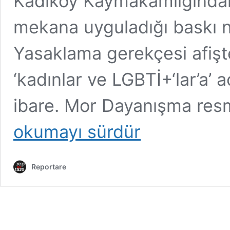
Kadıköy Kaymakamlığından 
mekana uyguladığı baskı n
Yasaklama gerekçesi afişt
‘kadınlar ve LGBTİ+‘lar’a’ 
ibare. Mor Dayanışma res
okumayı sürdür
Reportare