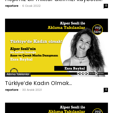
reportare
-
6 Ocak 2022
0
Aklıma Takılanlar
Türkiye’de Kadın Olmak…
reportare
-
30 Aralık 2021
0