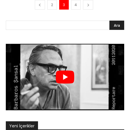
2
3
4
Yeni İçerikler