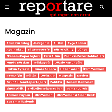
Magazin
Acun Karadağ
Alev Şahin
Ali Gül
Ayçe Abana
Aydın Aksu
Bilge Kocaefe
Büşra Alkılıç
Dünya
Ekonomi Röportajları
Esra Altun
Frank'in Pazar Sohbetleri
Funda Dörtkaş
Gökkuşağı
Gözde Hatunoğlu
Hakan Aytekin
Hande Fabbro
Hozan Adar
İklim Tamkan
İrem Afşin
Kültür
Leyla Alp
Magazin
Medya
Okur Bülteni Röportajları
Politika
Sanem Gonzalez
Sinan Dirlik
Sivil Ağlar Röportajlar
Tamer Durak
Tarkan Kaynar
Ulvi Yaman
Ulvi Yaman & Sinan Dirlik
Yasemin Özdemir