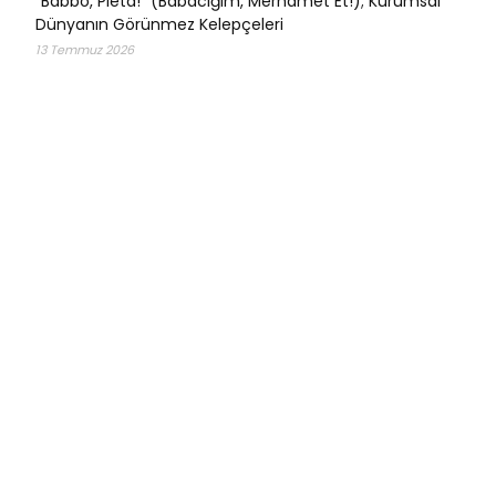
“Babbo, Pietà!” (Babacığım, Merhamet Et!); Kurumsal
Dünyanın Görünmez Kelepçeleri
13 Temmuz 2026