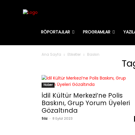
RÖPORTAJLAR
PROGRAMLAR
YAZIL
Ana Sayfa
Etiketler
Baskın
Ta
Haber
İdil Kültür Merkezi’ne Polis
Baskını, Grup Yorum Üyeleri
Gözaltında
Söz
-
8 Eylül 2023