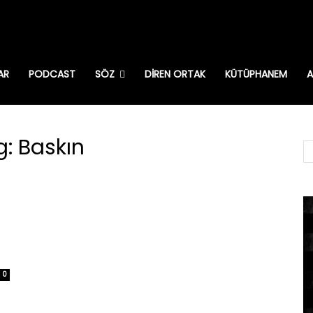
AR
PODCAST
SÖZ
DIREN ORTAK
KÜTÜPHANEM
A
g: Baskın
0