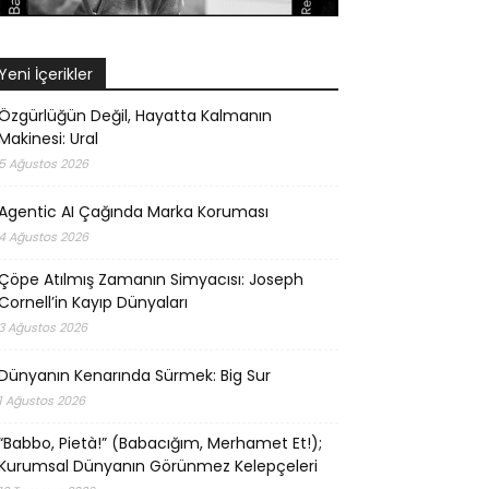
Yeni İçerikler
Özgürlüğün Değil, Hayatta Kalmanın
Makinesi: Ural
5 Ağustos 2026
Agentic AI Çağında Marka Koruması
4 Ağustos 2026
Çöpe Atılmış Zamanın Simyacısı: Joseph
Cornell’in Kayıp Dünyaları
3 Ağustos 2026
Dünyanın Kenarında Sürmek: Big Sur
1 Ağustos 2026
“Babbo, Pietà!” (Babacığım, Merhamet Et!);
Kurumsal Dünyanın Görünmez Kelepçeleri