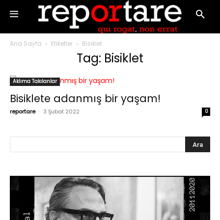
Ana Sayfa
Etiketler
Bisiklet
Tag: Bisiklet
Aklıma Takılanlar
Bisiklete adanmış bir yaşam!
reportare
-
3 Şubat 2022
0