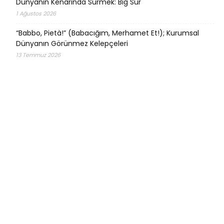
Dünyanın Kenarında Sürmek: Big Sur
1 Ağustos 2026
“Babbo, Pietà!” (Babacığım, Merhamet Et!); Kurumsal
Dünyanın Görünmez Kelepçeleri
13 Temmuz 2026