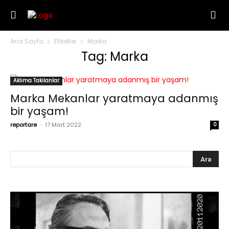
Ana Sayfa
Etiketler
Marka
Tag: Marka
Aklıma Takılanlar
Marka Mekanlar yaratmaya adanmış
bir yaşam!
reportare
-
17 Mart 2022
0