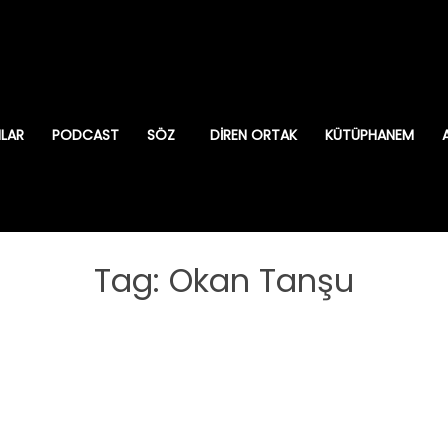
ILAR
PODCAST
SÖZ
DIREN ORTAK
KÜTÜPHANEM
Tag: Okan Tanşu