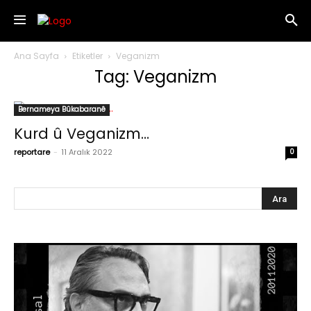
Ana Sayfa
Etiketler
Veganizm
Tag: Veganizm
Bernameya Bûkabaranê
Kurd û Veganizm…
reportare
-
11 Aralık 2022
0