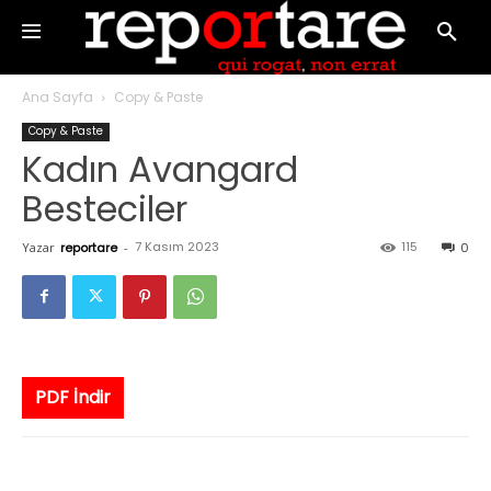
Ana Sayfa
Copy & Paste
Copy & Paste
Kadın Avangard
Besteciler
7 Kasım 2023
115
Yazar
reportare
-
0
PDF İndir