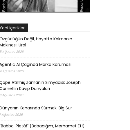
Yeni İçerikler
Özgürlüğün Değil, Hayatta Kalmanın
Makinesi: Ural
5 Ağustos 2026
Agentic AI Çağında Marka Koruması
4 Ağustos 2026
Çöpe Atılmış Zamanın Simyacısı: Joseph
Cornell’in Kayıp Dünyaları
3 Ağustos 2026
Dünyanın Kenarında Sürmek: Big Sur
1 Ağustos 2026
“Babbo, Pietà!” (Babacığım, Merhamet Et!);