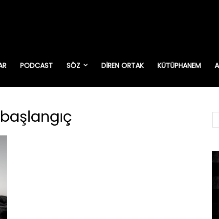
AR
PODCAST
SÖZ
DIREN ORTAK
KÜTÜPHANEM
A
 başlangıç