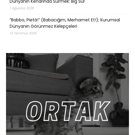
Dünyanın Kenarında Sürmek: Big Sur
1 Ağustos 2026
“Babbo, Pietà!” (Babacığım, Merhamet Et!); Kurumsal
Dünyanın Görünmez Kelepçeleri
13 Temmuz 2026