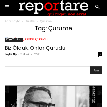
Ana Sayfa
Etiketler
Çürüme
Tag: Çürüme
Köşe Yazıları
Biz Öldük, Onlar Çürüdü
Leyla Alp
-
11 Haziran 2021
0