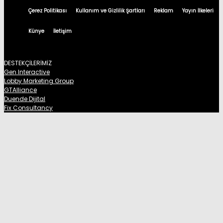
Çerez Politikası
Kullanım ve Gizlilik Şartları
Reklam
Yayın İlkeleri
Künye
İletişim
DESTEKÇİLERİMİZ
Gen Interactive
Lobby Marketing Group
GTAlliance
Duende Dijital
Fix Consultancy