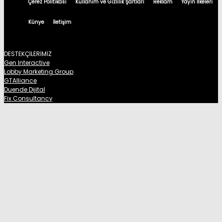
Çerez Politikası
Kullanım ve Gizlilik Şartları
Reklam
Yayın İlkeleri
Künye
İletişim
DESTEKÇİLERİMİZ
Gen Interactive
Lobby Marketing Group
GTAlliance
Duende Dijital
Fix Consultancy