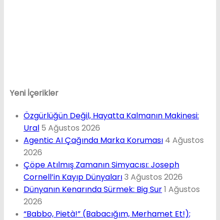
Yeni İçerikler
Özgürlüğün Değil, Hayatta Kalmanın Makinesi:
Ural
5 Ağustos 2026
Agentic AI Çağında Marka Koruması
4 Ağustos
2026
Çöpe Atılmış Zamanın Simyacısı: Joseph
Cornell’in Kayıp Dünyaları
3 Ağustos 2026
Dünyanın Kenarında Sürmek: Big Sur
1 Ağustos
2026
“Babbo, Pietà!” (Babacığım, Merhamet Et!);