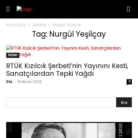
Ana Sayfa
Etiketler
Nurgül Yeşilçay
Tag: Nurgül Yeşilçay
Haber
RTÜK Kızılcık Şerbeti’nin Yayınını Kesti,
Sanatçılardan Tepki Yağdı
Söz
-
15 Nisan 2023
0