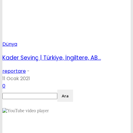
Dünya
Kader Sevinç | Türkiye, İngiltere, AB…
reportare
-
11 Ocak 2021
0