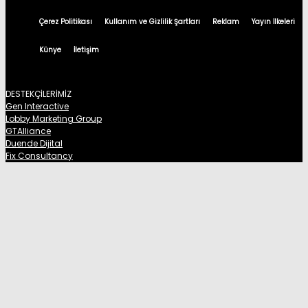
Çerez Politikası
Kullanım ve Gizlilik Şartları
Reklam
Yayın İlkeleri
Künye
İletişim
DESTEKÇİLERİMİZ
Gen Interactive
Lobby Marketing Group
GTAlliance
Duende Dijital
Fix Consultancy