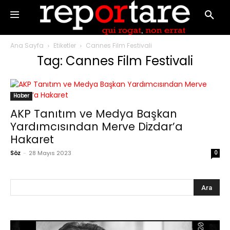
Ana Sayfa
Etiketler
Cannes Film Festivali
Tag: Cannes Film Festivali
Haber
AKP Tanıtım ve Medya Başkan
Yardımcısından Merve Dizdar’a
Hakaret
Söz
-
28 Mayıs 2023
0