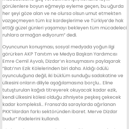
görülenlere boyun eğmeyip eyleme geçen, bu uğurda
her şeyi göze alan ve ne olursa olsun umut etmekten
vazgeçmeyen tüm kız kardeşlerime ve Türkiye’de hak
ettiği güzel günleri yaşamayı bekleyen tüm mücadeleci
ruhlara armağan ediyorum” dedi.
Oyuncunun konuşması, sosyal medyada yoğun ilgi
görürken AKP Tanıtım ve Medya Başkan Yardımcısı
Emre Cemil Ayvalı, Dizdar’ın konuşmasını paylaşarak
“Batı’nın Ezik Kölelerinden biri daha. Aldığı ödülü
oyunculuğuna değil, iki büklüm sunduğu sadakatine ve
ülkesini onların diliyle aşağılamasına borçlu… Eline
tutuşturulan kağıdı titreyerek okuyacak kadar ezik,
kendi ülkesini kölesi olduğu zihniyete peşkeş çekecek
kadar kompleksli… Fransa’da saraylarda ağırlanan
PKK’lılardan farkı sektöründen ibaret. Merve Dizdar
budur” ifadelerini kullandı.