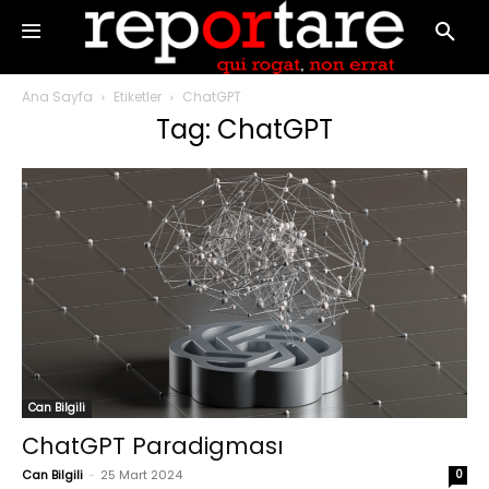
Ana Sayfa
Etiketler
ChatGPT
Tag: ChatGPT
Can Bilgili
ChatGPT Paradigması
Can Bilgili
-
25 Mart 2024
0