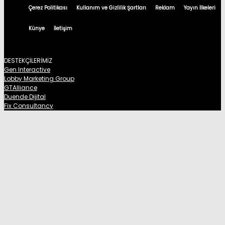
Çerez Politikası
Kullanım ve Gizlilik Şartları
Reklam
Yayın İlkeleri
Künye
İletişim
DESTEKÇİLERİMİZ
Gen Interactive
Lobby Marketing Group
GTAlliance
Duende Dijital
Fix Consultancy