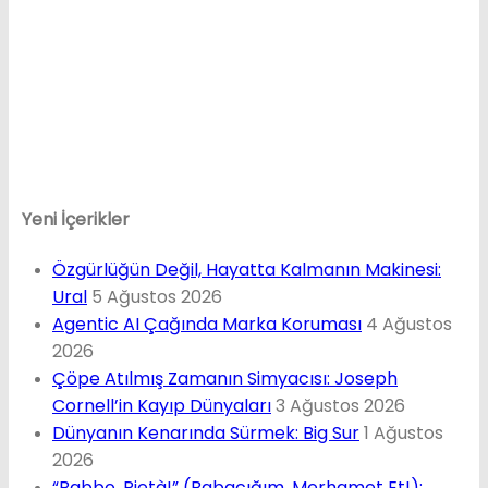
Yeni İçerikler
Özgürlüğün Değil, Hayatta Kalmanın Makinesi:
Ural
5 Ağustos 2026
Agentic AI Çağında Marka Koruması
4 Ağustos
2026
Çöpe Atılmış Zamanın Simyacısı: Joseph
Cornell’in Kayıp Dünyaları
3 Ağustos 2026
Dünyanın Kenarında Sürmek: Big Sur
1 Ağustos
2026
“Babbo, Pietà!” (Babacığım, Merhamet Et!);