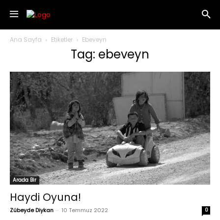
Ana Sayfa
Etiketler
Ebeveyn
Tag: ebeveyn
Arada Bir
Haydi Oyuna!
Zübeyde Diykan
-
10 Temmuz 2022
0