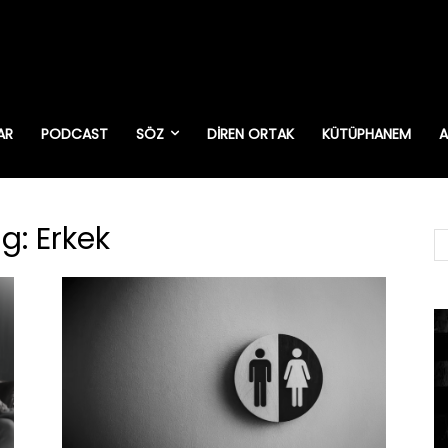
AR
PODCAST
SÖZ
DIREN ORTAK
KÜTÜPHANEM
A
g: Erkek