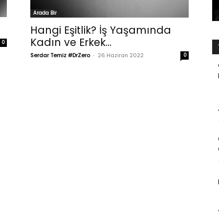
Arada Bir
Hangi Eşitlik? İş Yaşamında
Kadın ve Erkek…
0
Serdar Temiz #DrZero
-
26 Haziran 2022
0