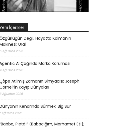
Yeni İçerikler
Özgürlüğün Değil, Hayatta Kalmanın
Makinesi: Ural
5 Ağustos 2026
Agentic AI Çağında Marka Koruması
4 Ağustos 2026
Çöpe Atılmış Zamanın Simyacısı: Joseph
Cornell’in Kayıp Dünyaları
3 Ağustos 2026
Dünyanın Kenarında Sürmek: Big Sur
1 Ağustos 2026
“Babbo, Pietà!” (Babacığım, Merhamet Et!);