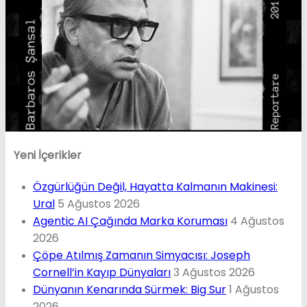
Yeni İçerikler
Özgürlüğün Değil, Hayatta Kalmanın Makinesi:
Ural
5 Ağustos 2026
Agentic AI Çağında Marka Koruması
4 Ağustos
2026
Çöpe Atılmış Zamanın Simyacısı: Joseph
Cornell’in Kayıp Dünyaları
3 Ağustos 2026
Dünyanın Kenarında Sürmek: Big Sur
1 Ağustos
2026