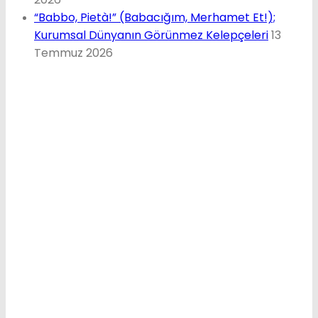
“Babbo, Pietà!” (Babacığım, Merhamet Et!);
Kurumsal Dünyanın Görünmez Kelepçeleri
13
Temmuz 2026