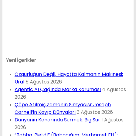
Yeni İçerikler
Özgürlüğün Değil, Hayatta Kalmanın Makinesi:
Ural
5 Ağustos 2026
Agentic AI Çağında Marka Koruması
4 Ağustos
2026
Çöpe Atılmış Zamanın Simyacısı: Joseph
Cornell’in Kayıp Dünyaları
3 Ağustos 2026
Dünyanın Kenarında Sürmek: Big Sur
1 Ağustos
2026
“Babbo, Pietà!” (Babacığım, Merhamet Et!);