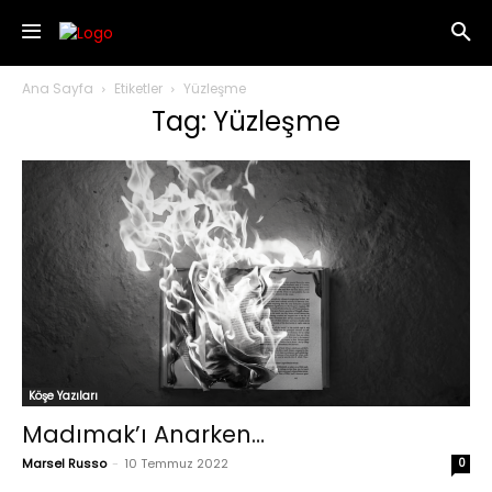
Ana Sayfa
Etiketler
Yüzleşme
Tag: Yüzleşme
Köşe Yazıları
Madımak’ı Anarken…
Marsel Russo
-
10 Temmuz 2022
0