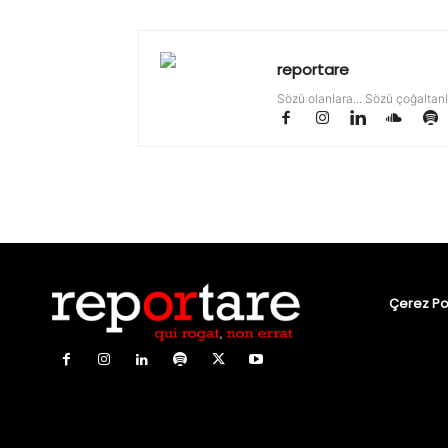
reportare
Sözü olanlara... Sözü çoğaltanl
Çerez Pol