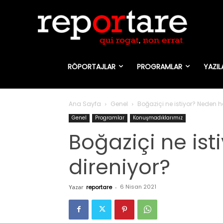
RÖPORTAJLAR
PROGRAMLAR
YAZIL
Ana Sayfa
Genel
Boğaziçi ne istiyor? Neden h
Genel
Programlar
Konuşmadıklarımız
Boğaziçi ne is
direniyor?
6 Nisan 2021
Yazar
reportare
-