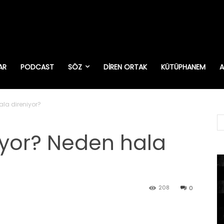
AR
PODCAST
SÖZ
DIREN ORTAK
KÜTÜPHANEM
A
ala direniyor?
tiyor? Neden hala
208
0