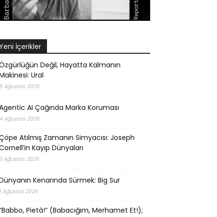
Yeni İçerikler
Özgürlüğün Değil, Hayatta Kalmanın
Makinesi: Ural
5 Ağustos 2026
Agentic AI Çağında Marka Koruması
4 Ağustos 2026
Çöpe Atılmış Zamanın Simyacısı: Joseph
Cornell’in Kayıp Dünyaları
3 Ağustos 2026
Dünyanın Kenarında Sürmek: Big Sur
1 Ağustos 2026
“Babbo, Pietà!” (Babacığım, Merhamet Et!);