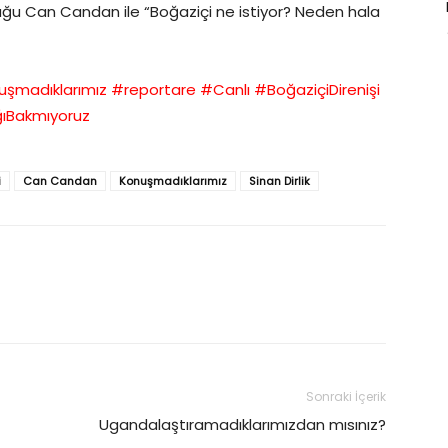
nuğu Can Candan ile “Boğaziçi ne istiyor? Neden hala
şmadıklarımız​​
​
#reportare​​
​
#Canlı
​
#BoğaziçiDirenişi
ıBakmıyoruz
i
Can Candan
Konuşmadıklarımız
Sinan Dirlik
Sonraki İçerik
Ugandalaştıramadıklarımızdan mısınız?