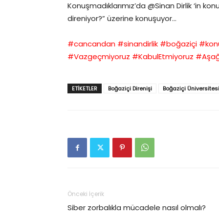
Konuşmadıklarımız’da @Sinan Dirlik ‘in ko
direniyor?” üzerine konuşuyor…
#cancandan
​
#sinandirlik​​
​
#boğaziçi​
​
#konu
#Vazgeçmiyoruz
​
#KabulEtmiyoruz
​
#Aşağ
ETIKETLER
Boğaziçi Direnişi
Boğaziçi Üniversites
Önceki İçerik
Siber zorbalıkla mücadele nasıl olmalı?