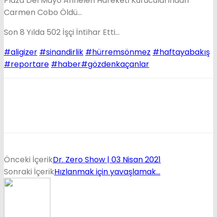
Plaza Del Mayo Anneleri Hareketi Kurucularından
Carmen Cobo Öldü…
Son 8 Yılda 502 İşçi İntihar Etti…
#aligizer​​
​
#sinandirlik​​
​
#hürremsönmez
​
#haftayabakış
#reportare​
​
#haber​​
#gözdenkaçanlar​
Önceki İçerik
Dr. Zero Show | 03 Nisan 2021
Sonraki İçerik
Hızlanmak için yavaşlamak…