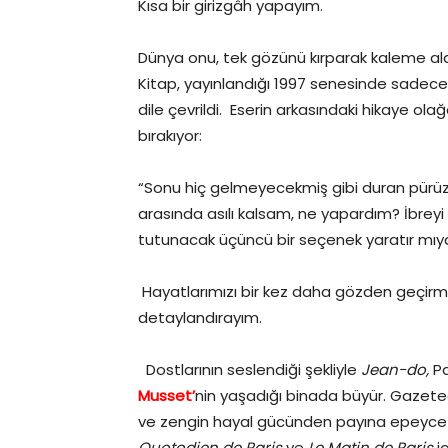
Kısa bir girizgâh yapayım.
Dünya onu, tek gözünü kırparak kaleme aldı
Kitap, yayınlandığı 1997 senesinde sadece 
dile çevrildi. Eserin arkasındaki hikaye ol
bırakıyor:
“Sonu hiç gelmeyecekmiş gibi duran pürüz
arasında asılı kalsam, ne yapardım? İbre
tutunacak üçüncü bir seçenek yaratır mı
Hayatlarımızı bir kez daha gözden geçirme
detaylandırayım.
Dostlarının seslendiği şekliyle
Jean-do,
Pa
Musset’
nin yaşadığı binada büyür. Gazeteci
ve zengin hayal gücünden payına epeyc
Quotodien de Paris
ve
Le Matin de Paris
i