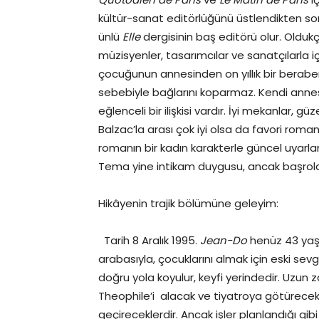
kültür-sanat editörlüğünü üstlendikten son
ünlü
Elle
dergisinin baş editörü olur. Oldukç
müzisyenler, tasarımcılar ve sanatçılarla iç
çocuğunun annesinden on yıllık bir beraber
sebebiyle bağlarını koparmaz. Kendi annesi
eğlenceli bir ilişkisi vardır. İyi mekanlar, g
Balzac’la arası çok iyi olsa da favori rom
romanın bir kadın karakterle güncel uyarl
Tema yine intikam duygusu, ancak başrolde
Hikâyenin trajik bölümüne geleyim:
Tarih 8 Aralık 1995.
Jean-Do
henüz 43 yaşı
arabasıyla, çocuklarını almak için eski sevg
doğru yola koyulur, keyfi yerindedir. Uzun 
Theophile’i alacak ve tiyatroya götürecek,
geçireceklerdir. Ancak işler planlandığı gib