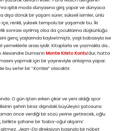
ra ışıltılı moda dünyasına giriş yapar ve dünyaca
a dışa dönük bir yaşam sürer; sükseli isimler, ünlü
 içe, renkli, yüksek tempolu bir yaşamdır bu. İki
lik sonrası ayrılmış olsa da çocuklarına düşkünlüğü
ni genç yaşlarında kaybetmiştir, yaşlı babasıyla ise
üzel yemeklerle arası iyidir. Kitaplarla ve yazmakla da…
anı Alexandre Dumas’ın
Monte Kristo Kontu
’dur, hatta
amasını yapmak için bir yayıneviyle anlaşma yapar.
 bu sefer bir “
Kontes
” olacaktır.
nda. O gün işten erken çıkar ve yeni aldığı spor
ilisinin şehrin biraz dışındaki büyüleyici şatosuna
zaman önce verdiği bir sözü yerine getirecek, oğlu
 birlikte şahane bir ‘baba-oğul akşamı’
i gitmez.
Jean-Do
direksiyon başında bir nöbet