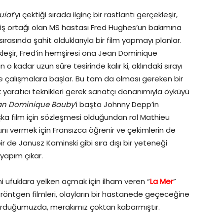
uiat
’yı çektiği sırada ilginç bir rastlantı gerçekleşir,
 iş ortağı olan MS hastası Fred Hughes’un bakımına
sında şahit olduklarıyla bir film yapmayı planlar.
leşir, Fred’in hemşiresi ona Jean Dominique
o kadar uzun süre tesirinde kalır ki, aklındaki sırayı
ve çalışmalara başlar. Bu tam da olması gereken bir
 yaratıcı teknikleri gerek sanatçı donanımıyla öyküyü
an Dominique Bauby
’i başta Johnny Depp’in
ka film için sözleşmesi olduğundan rol Mathieu
kkını vermek için Fransızca öğrenir ve çekimlerin de
ir de Janusz Kaminski gibi sıra dışı bir yeteneği
 yapım çıkar.
eni ufuklara yelken açmak için ilham veren “
La Mer
”
an röntgen filmleri, olayların bir hastanede geçeceğine
na oturduğumuzda, merakımız çoktan kabarmıştır.