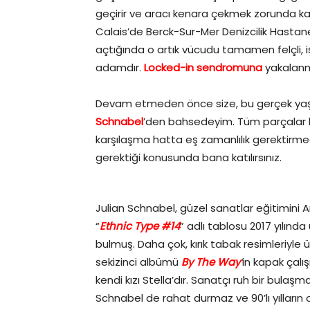
geçirir ve aracı kenara çekmek zorunda kalı
Calais’de Berck-Sur-Mer Denizcilik Hastane
açtığında o artık vücudu tamamen felçli, i
adamdır.
Locked-in sendromuna
yakalanm
Devam etmeden önce size, bu gerçek y
Schnabel
’den bahsedeyim. Tüm parçalar birle
karşılaşma hatta eş zamanlılık gerektirme
gerektiği konusunda bana katılırsınız.
Julian Schnabel, güzel sanatlar eğitimini A
“
Ethnic Type #14
” adlı tablosu 2017 yılında
bulmuş. Daha çok, kırık tabak resimleriyle 
sekizinci albümü
By The Way
’
in kapak çalı
kendi kızı Stella’dır. Sanatçı ruh bir bulaş
Schnabel de rahat durmaz ve 90’lı yılların 