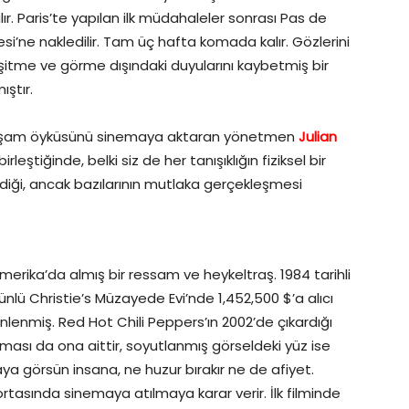
r. Paris’te yapılan ilk müdahaleler sonrası Pas de
si’ne nakledilir. Tam üç hafta komada kalır. Gözlerini
şitme ve görme dışındaki duyularını kaybetmiş bir
ıştır.
aşam öyküsünü sinemaya aktaran yönetmen
Julian
ştiğinde, belki siz de her tanışıklığın fiziksel bir
diği, ancak bazılarının mutlaka gerçekleşmesi
merika’da almış bir ressam ve heykeltraş. 1984 tarihli
 ünlü Christie’s Müzayede Evi’nde 1,452,500 $’a alıcı
ünlenmiş. Red Hot Chili Peppers’ın 2002’de çıkardığı
şması da ona aittir, soyutlanmış görseldeki yüz ise
maya görsün insana, ne huzur bırakır ne de afiyet.
ortasında sinemaya atılmaya karar verir. İlk filminde