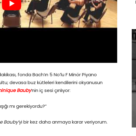
dakikası, fonda Bach’ın 5 No’lu F Minör Piyano
ltu; devasa buz kütleleri kendilerini okyanusun
inique Bauby
’nin iç sesi çınlıyor:
ışığı mı gerekiyordu?”
e Bauby’
yi bir kez daha anmaya karar veriyorum.