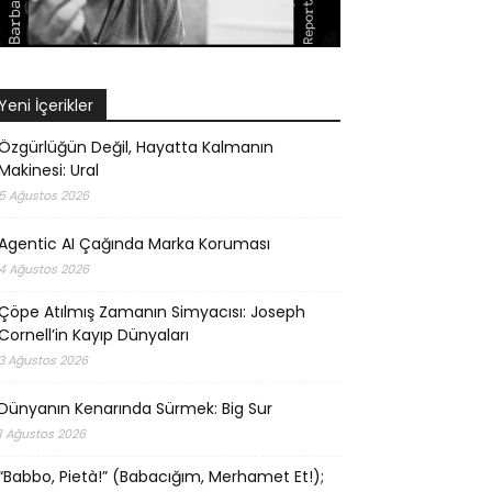
Yeni İçerikler
Özgürlüğün Değil, Hayatta Kalmanın
Makinesi: Ural
5 Ağustos 2026
Agentic AI Çağında Marka Koruması
4 Ağustos 2026
Çöpe Atılmış Zamanın Simyacısı: Joseph
Cornell’in Kayıp Dünyaları
3 Ağustos 2026
Dünyanın Kenarında Sürmek: Big Sur
1 Ağustos 2026
“Babbo, Pietà!” (Babacığım, Merhamet Et!);