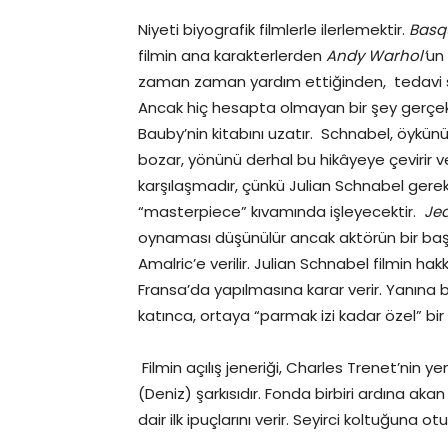
Niyeti biyografik filmlerle ilerlemektir.
Basq
filmin ana karakterlerden
Andy Warhol’
un
zaman zaman yardım ettiğinden, tedavi sıra
Ancak hiç hesapta olmayan bir şey gerçek
Bauby’nin kitabını uzatır. Schnabel, öykünün 
bozar, yönünü derhal bu hikâyeye çevirir 
karşılaşmadır, çünkü Julian Schnabel gerek
“masterpiece” kıvamında işleyecektir.
Je
oynaması düşünülür ancak aktörün bir baş
Amalric’e verilir. Julian Schnabel filmin ha
Fransa’da yapılmasına karar verir. Yanına b
katınca, ortaya “parmak izi kadar özel” bir
Filmin açılış jeneriği, Charles Trenet’nin y
(Deniz) şarkısıdır. Fonda birbiri ardına ak
dair ilk ipuçlarını verir. Seyirci koltuğu