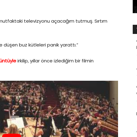
 mutfaktaki televizyonu açacağım tutmuş. Sırtım
ne düşen buz kütleleri panik yarattı.”
üntüyle
irkilip, yıllar önce izlediğim bir filmin