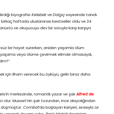
rdığı biyografisi
Kelebek ve Dalgıç
sayesinde tanıdı.
birkaç haftada uluslararası bestseller oldu ve 24
ağanüstü ve okuyucuyu dev bir soruyla karşı karşıya
süz bir hayat sürerken, aniden yaşamla ölüm
yi yaşama veya ölüme çevirmek elimde olmasaydı,
ydım?”
k için ilham verecek bu öyküyü, gelin biraz daha
ris’in merkezinde, romantik yazar ve şair
Alfred de
 olur. Musset’nin şair tozundan, ince alaycılığından
e düşmüştür.
Combat
’da başlayan kariyeri, sırasıyla
Le
çin yazarak devam eder.
Paris Match
dergisinin