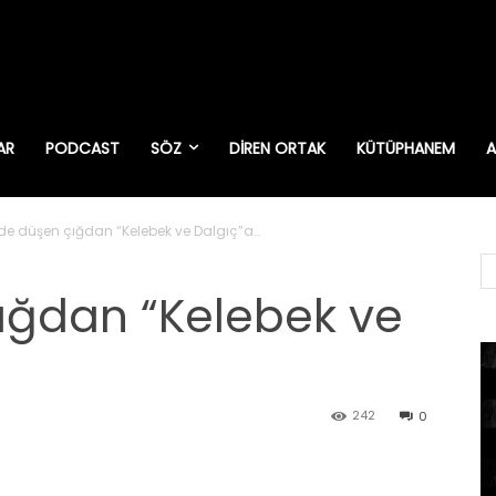
AR
PODCAST
SÖZ
DIREN ORTAK
KÜTÜPHANEM
A
de düşen çığdan “Kelebek ve Dalgıç”a…
ığdan “Kelebek ve
242
0