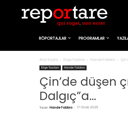
RÖPORTAJLAR
PROGRAMLAR
YAZIL
Ana Sayfa
Köşe Yazıları
Hande Fabbro
Çin’
Köşe Yazıları
Hande Fabbro
Çin’de düşen ç
Dalgıç”a…
17 Ocak 2025
Yazar
Hande Fabbro
-