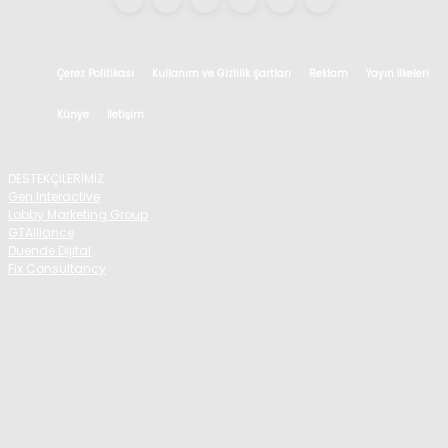
Çerez Politikası
Kullanım ve Gizlilik Şartları
Reklam
Yayın İlkeleri
Künye
İletişim
DESTEKÇİLERİMİZ
Gen Interactive
Lobby Marketing Group
GTAlliance
Duende Dijital
Fix Consultancy