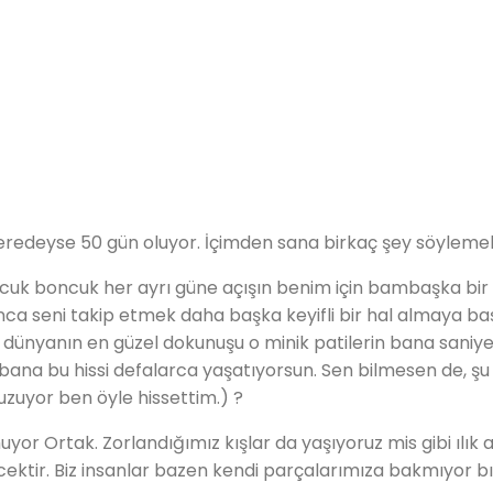
neredeyse 50 gün oluyor. İçimden sana birkaç şey söylemek
oncuk boncuk her ayrı güne açışın benim için bambaşka bi
a seni takip etmek daha başka keyifli bir hal almaya başl
dünyanın en güzel dokunuşu o minik patilerin bana saniyeli
na bu hissi defalarca yaşatıyorsun. Sen bilmesen de, ş
uzuyor ben öyle hissettim.) ?
Ortak. Zorlandığımız kışlar da yaşıyoruz mis gibi ılık akşa
ktir. Biz insanlar bazen kendi parçalarımıza bakmıyor bı