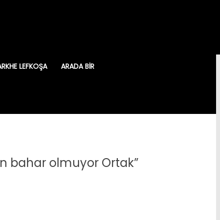
ARKHE LEFKOŞA
ARADA BIR
an bahar olmuyor Ortak”