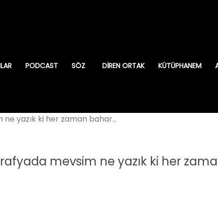
ILAR
PODCAST
SÖZ
DIREN ORTAK
KÜTÜPHANEM
 ne yazık ki her zaman bahar...
oğrafyada mevsim ne yazık ki her zam