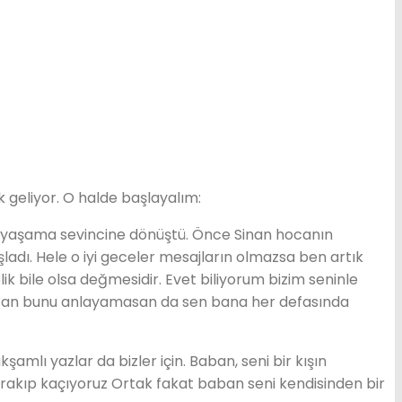
 geliyor. O halde başlayalım:
r yaşama sevincine dönüştü. Önce Sinan hocanın
adı. Hele o iyi geceler mesajların olmazsa ben artık
k bile olsa değmesidir. Evet biliyorum bizim seninle
u an bunu anlayamasan da sen bana her defasında
mlı yazlar da bizler için. Baban, seni bir kışın
rakıp kaçıyoruz Ortak fakat baban seni kendisinden bir