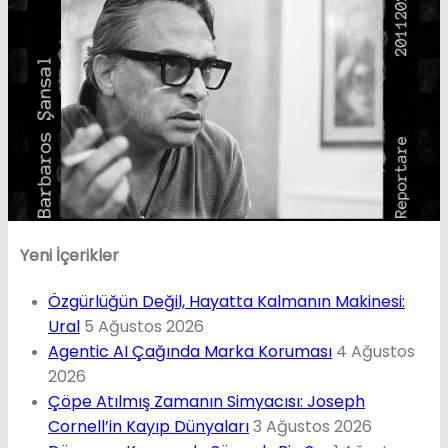
Yeni İçerikler
Özgürlüğün Değil, Hayatta Kalmanın Makinesi:
Ural
5 Ağustos 2026
Agentic AI Çağında Marka Koruması
4 Ağustos
2026
Çöpe Atılmış Zamanın Simyacısı: Joseph
Cornell’in Kayıp Dünyaları
3 Ağustos 2026