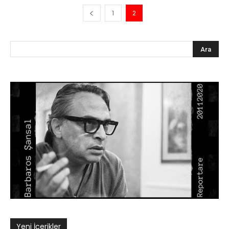
1
2
Yeni İçerikler