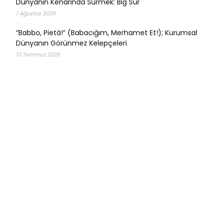
Dünyanın Kenarında Sürmek: Big Sur
1 Ağustos 2026
“Babbo, Pietà!” (Babacığım, Merhamet Et!); Kurumsal
Dünyanın Görünmez Kelepçeleri
13 Temmuz 2026