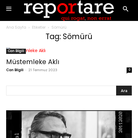
Ana Sayfa
Etiketler
Sömürü
Tag: Sömürü
Can Bilgili
Müstemleke Aklı
Can Bilgili
-
21 Temmuz 2023
0