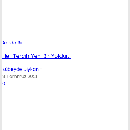
Arada Bir
Her Tercih Yeni Bir Yoldur…
Zübeyde Diykan
-
8 Temmuz 2021
0