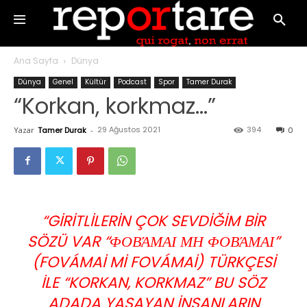
Ana Sayfa
Dünya
Dünya
Genel
Kültür
Podcast
Spor
Tamer Durak
“Korkan, korkmaz…”
29 Ağustos 2021
394
Yazar
Tamer Durak
-
0
“GIRITLILERIN ÇOK SEVDIĞIM BIR
SÖZÜ VAR
“ΦΟΒΆΜΑΙ ΜΗ ΦΟΒΆΜΑΙ”
(FOVÁMAI MI FOVÁMAI) TÜRKÇESI
ILE
“KORKAN, KORKMAZ”
BU SÖZ
ADADA YAŞAYAN INSANLARIN