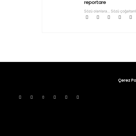
reportare
Sözü olanlara... Sözü çoğaltanl
Çerez Pol