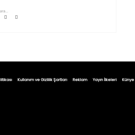
ara...
itikası
Kullanım ve Gizlilik Şartları
Reklam
Yayın İlkeleri
Künye