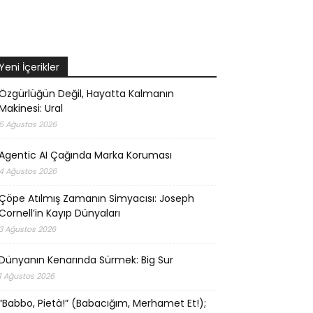
Yeni İçerikler
Özgürlüğün Değil, Hayatta Kalmanın
Makinesi: Ural
5 Ağustos 2026
Agentic AI Çağında Marka Koruması
4 Ağustos 2026
Çöpe Atılmış Zamanın Simyacısı: Joseph
Cornell’in Kayıp Dünyaları
3 Ağustos 2026
Dünyanın Kenarında Sürmek: Big Sur
1 Ağustos 2026
“Babbo, Pietà!” (Babacığım, Merhamet Et!);