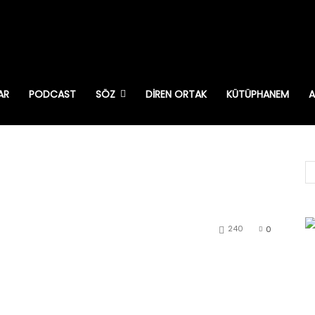
AR
PODCAST
SÖZ
DIREN ORTAK
KÜTÜPHANEM
A
240
0