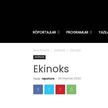
RÖPORTAJLAR
PROGRAMLAR
YAZIL
Ana Sayfa
Haftalık
Ekinoks
Haftalık
Ekinoks
26 Haziran 2022
Yazar
reportare
-