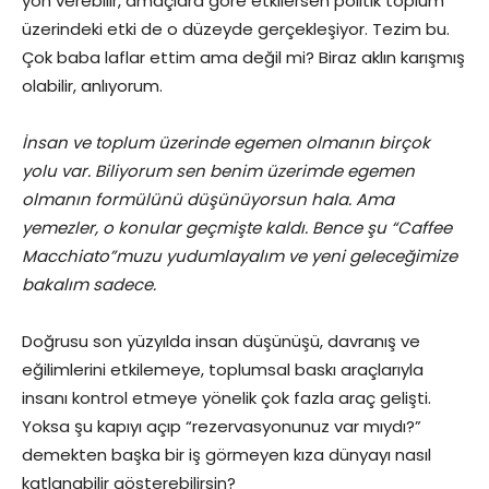
yön verebilir, amaçlara göre etkilersen politik toplum
üzerindeki etki de o düzeyde gerçekleşiyor. Tezim bu.
Çok baba laflar ettim ama değil mi? Biraz aklın karışmış
olabilir, anlıyorum.
İnsan ve toplum üzerinde egemen olmanın birçok
yolu var. Biliyorum sen benim üzerimde egemen
olmanın formülünü düşünüyorsun hala. Ama
yemezler, o konular geçmişte kaldı. Bence şu “Caffee
Macchiato”muzu yudumlayalım ve yeni geleceğimize
bakalım sadece.
Doğrusu son yüzyılda insan düşünüşü, davranış ve
eğilimlerini etkilemeye, toplumsal baskı araçlarıyla
insanı kontrol etmeye yönelik çok fazla araç gelişti.
Yoksa şu kapıyı açıp “rezervasyonunuz var mıydı?”
demekten başka bir iş görmeyen kıza dünyayı nasıl
katlanabilir gösterebilirsin?