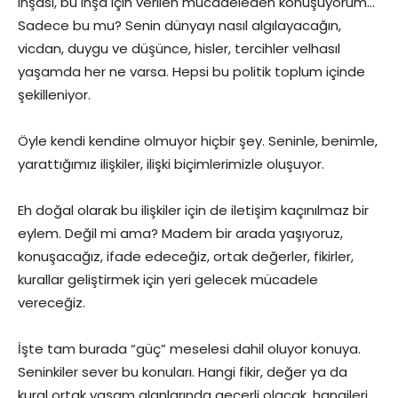
inşası, bu inşa için verilen mücadeleden konuşuyorum…
Sadece bu mu? Senin dünyayı nasıl algılayacağın,
vicdan, duygu ve düşünce, hisler, tercihler velhasıl
yaşamda her ne varsa. Hepsi bu politik toplum içinde
şekilleniyor.
Öyle kendi kendine olmuyor hiçbir şey. Seninle, benimle,
yarattığımız ilişkiler, ilişki biçimlerimizle oluşuyor.
Eh doğal olarak bu ilişkiler için de iletişim kaçınılmaz bir
eylem. Değil mi ama? Madem bir arada yaşıyoruz,
konuşacağız, ifade edeceğiz, ortak değerler, fikirler,
kurallar geliştirmek için yeri gelecek mücadele
vereceğiz.
İşte tam burada “güç” meselesi dahil oluyor konuya.
Seninkiler sever bu konuları. Hangi fikir, değer ya da
kural ortak yaşam alanlarında geçerli olacak, hangileri