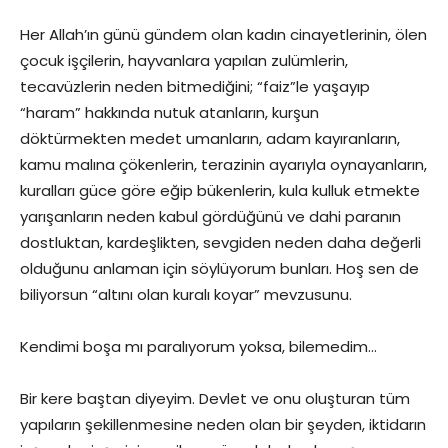
Her Allah’ın günü gündem olan kadın cinayetlerinin, ölen
çocuk işçilerin, hayvanlara yapılan zulümlerin,
tecavüzlerin neden bitmediğini; “faiz”le yaşayıp
“haram” hakkında nutuk atanların, kurşun
döktürmekten medet umanların, adam kayıranların,
kamu malına çökenlerin, terazinin ayarıyla oynayanların,
kuralları güce göre eğip bükenlerin, kula kulluk etmekte
yarışanların neden kabul gördüğünü ve dahi paranın
dostluktan, kardeşlikten, sevgiden neden daha değerli
olduğunu anlaman için söylüyorum bunları. Hoş sen de
biliyorsun “altını olan kuralı koyar” mevzusunu.
Kendimi boşa mı paralıyorum yoksa, bilemedim…
Bir kere baştan diyeyim. Devlet ve onu oluşturan tüm
yapıların şekillenmesine neden olan bir şeyden, iktidarın