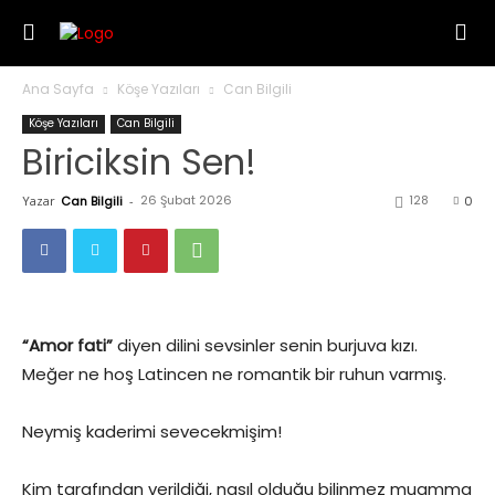
Ana Sayfa
Köşe Yazıları
Can Bilgili
Köşe Yazıları
Can Bilgili
Biriciksin Sen!
26 Şubat 2026
128
Yazar
Can Bilgili
-
0
“Amor fati”
diyen dilini sevsinler senin burjuva kızı.
Meğer ne hoş Latincen ne romantik bir ruhun varmış.
Neymiş kaderimi sevecekmişim!
Kim tarafından verildiği, nasıl olduğu bilinmez muamma