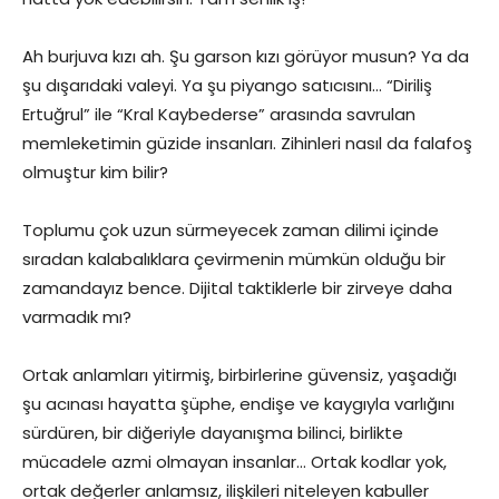
Ah burjuva kızı ah. Şu garson kızı görüyor musun? Ya da
şu dışarıdaki valeyi. Ya şu piyango satıcısını… “Diriliş
Ertuğrul” ile “Kral Kaybederse” arasında savrulan
memleketimin güzide insanları. Zihinleri nasıl da falafoş
olmuştur kim bilir?
Toplumu çok uzun sürmeyecek zaman dilimi içinde
sıradan kalabalıklara çevirmenin mümkün olduğu bir
zamandayız bence. Dijital taktiklerle bir zirveye daha
varmadık mı?
Ortak anlamları yitirmiş, birbirlerine güvensiz, yaşadığı
şu acınası hayatta şüphe, endişe ve kaygıyla varlığını
sürdüren, bir diğeriyle dayanışma bilinci, birlikte
mücadele azmi olmayan insanlar… Ortak kodlar yok,
ortak değerler anlamsız, ilişkileri niteleyen kabuller