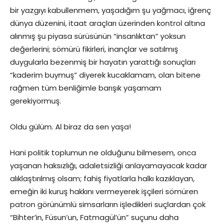
bir yazgıyı kabullenmem, yaşadığım şu yağmacı, iğrenç
dünya düzenini, itaat araçları üzerinden kontrol altına
alınmış şu piyasa sürüsünün “insanlıktan” yoksun
değerlerini; sömürü fikirleri, inançlar ve satılmış
duygularla bezenmiş bir hayatın yarattığı sonuçları
“kaderim buymuş” diyerek kucaklamam, olan bitene
rağmen tüm benliğimle barışık yaşamam
gerekiyormuş.
Oldu gülüm. Al biraz da sen yaşa!
Hani politik toplumun ne olduğunu bilmesem, onca
yaşanan haksızlığı, adaletsizliği anlayamayacak kadar
alıklaştırılmış olsam; fahiş fiyatlarla halkı kazıklayan,
emeğin iki kuruş hakkını vermeyerek işçileri sömüren
patron görünümlü simsarların işledikleri suçlardan çok
“Bihter’in, Füsun’un, Fatmagül’ün” suçunu daha