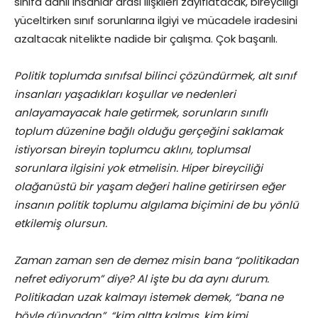
sınıfa dahil insanlar arası ilişkileri zayıflatacak, bireyciliği
yüceltirken sınıf sorunlarına ilgiyi ve mücadele iradesini
azaltacak nitelikte nadide bir çalışma. Çok başarılı.
Politik toplumda sınıfsal bilinci çözündürmek, alt sınıf
insanları yaşadıkları koşullar ve nedenleri
anlayamayacak hale getirmek, sorunların sınıflı
toplum düzenine bağlı olduğu gerçeğini saklamak
istiyorsan bireyin toplumcu aklını, toplumsal
sorunlara ilgisini yok etmelisin. Hiper bireyciliği
olağanüstü bir yaşam değeri haline getirirsen eğer
insanın politik toplumu algılama biçimini de bu yönlü
etkilemiş olursun.
Zaman zaman sen de demez misin bana “politikadan
nefret ediyorum” diye? Al işte bu da aynı durum.
Politikadan uzak kalmayı istemek demek, “bana ne
böyle dünyadan”, “kim altta kalmış, kim kimi