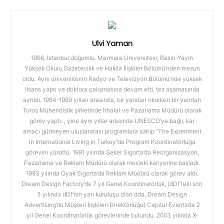
Ulvi Yaman
1966, İstanbul doğumlu. Marmara Üniversitesi, Basın-Yayın
Yüksek Okulu,Gazetecilik ve Halkla İlişkiler Bölümü’nden mezun
oldu. Aynı üniversitenin Radyo ve Televizyon Bölümü’nde yüksek
lisans yaptı ve doktora çalışmasına devam etti, tez aşamasında
ayrıldı. 1984-1989 yılları arasında, bir yandan okurken bir yandan
Toros Mühendislik şirketinde İthalat ve Pazarlama Müdürü olarak
görev yaptı. , yine aynı yıllar arasında UNESCO’ya bağlı, kar
amacı gütmeyen uluslararası programlara sahip “The Experiment
In International Living in Turkey”de Program Koordinatörlüğü
görevini yürüttü. 1991 yılında Şeker Sigorta’da Reorganizasyon,
Pazarlama ve Reklam Müdürü olarak mesleki kariyerine başladı.
1993 yılında Oyak Sigorta’da Reklam Müdürü olarak görev aldı.
Dream Design Factory’de 7 yıl Genel Koordinatörlük, (dDf'teki son
3 yılında dDf’nin yan kuruluşu olan dda, Dream Design
Advertising’de Müşteri İlişkileri Direktörlüğü) Capital Events’de 2
yıl Genel Koordinatörlük görevlerinde bulundu. 2003 yılında X-