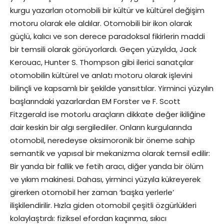
kurgu yazarları otomobili bir kültür ve kültürel değişim
motoru olarak ele aldılar. Otomobili bir ikon olarak
güçlü, kalıcı ve son derece paradoksal fikirlerin maddi
bir temsili olarak görüyorlardı. Geçen yüzyılda, Jack
Kerouac, Hunter S. Thompson gibi ilerici sanatçılar
otomobilin kültürel ve anlatı motoru olarak işlevini
bilinçli ve kapsamlı bir şekilde yansıttılar. Yirminci yüzyılın
başlarındaki yazarlardan EM Forster ve F. Scott
Fitzgerald ise motorlu araçların dikkate değer ikiliğine
dair keskin bir algı sergilediler. Onların kurgularında
otomobil, neredeyse oksimoronik bir öneme sahip
semantik ve yapısal bir mekanizma olarak temsil edilir:
Bir yanda bir fallik ve fetih aracı, diğer yanda bir ölüm
ve yıkım makinesi. Dahası, yirminci yüzyıla kükreyerek
girerken otomobil her zaman ‘başka yerlerle’
ilişkilendirilir. Hızla giden otomobil çeşitli özgürlükleri
kolaylaştırdı: fiziksel efordan kaçınma, sıkıcı