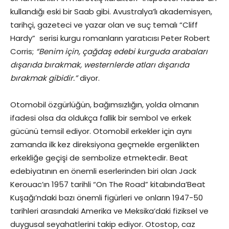
kullandığı eski bir Saab gibi. Avustralya’lı akademisyen,
tarihçi, gazeteci ve yazar olan ve suç temalı “Cliff
Hardy” serisi kurgu romanların yaratıcısı Peter Robert
Corris;
“Benim için, çağdaş edebi kurguda arabaları
dışarıda bırakmak, westernlerde atları dışarıda
bırakmak gibidir.”
diyor.
Otomobil özgürlüğün, bağımsızlığın, yolda olmanın
ifadesi olsa da oldukça fallik bir sembol ve erkek
gücünü temsil ediyor. Otomobil erkekler için aynı
zamanda ilk kez direksiyona geçmekle ergenlikten
erkekliğe geçişi de sembolize etmektedir. Beat
edebiyatının en önemli eserlerinden biri olan Jack
Kerouac’ın 1957 tarihli “On The Road” kitabında’Beat
Kuşağı’ndaki bazı önemli figürleri ve onların 1947-50
tarihleri arasındaki Amerika ve Meksika’daki fiziksel ve
duygusal seyahatlerini takip ediyor. Otostop, caz