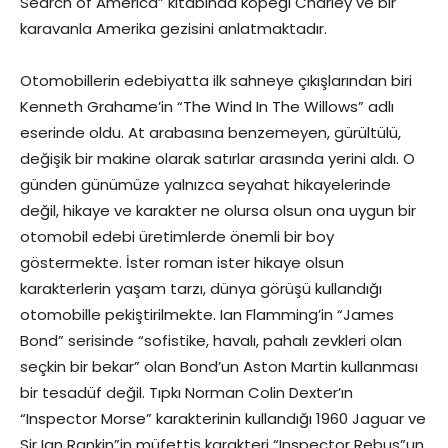
Search of America” kitabında köpeği Charley ve bir
karavanla Amerika gezisini anlatmaktadır.
Otomobillerin edebiyatta ilk sahneye çıkışlarından biri
Kenneth Grahame’in “The Wind In The Willows” adlı
eserinde oldu. At arabasına benzemeyen, gürültülü,
değişik bir makine olarak satırlar arasında yerini aldı. O
günden günümüze yalnızca seyahat hikayelerinde
değil, hikaye ve karakter ne olursa olsun ona uygun bir
otomobil edebi üretimlerde önemli bir boy
göstermekte. İster roman ister hikaye olsun
karakterlerin yaşam tarzı, dünya görüşü kullandığı
otomobille pekiştirilmekte. Ian Flamming’in “James
Bond” serisinde “sofistike, havalı, pahalı zevkleri olan
seçkin bir bekar” olan Bond’un Aston Martin kullanması
bir tesadüf değil. Tıpkı Norman Colin Dexter’ın
“Inspector Morse” karakterinin kullandığı 1960 Jaguar ve
Sir Ian Rankin”in müfettiş karakteri “Inspector Rebus”un