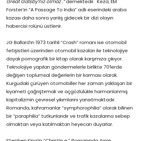
Great Gatsby’niz olmaz .”
demektedir. Keza; EM
Forster’ın “A Passage To India” adlı eserindeki araba
kazası daha sonra yanlış gidecek bir dizi olayın
habercisi rolünü üstlenir.
JG Ballard’ın 1973 tarihli “Crash” romanı ise otomobil
fetişistleri üzerinden otomobil kazaları ile teknolojiye
dayalı pornografik bir kitap olarak karşımıza çıkıyor.
Teknolojiye yapılan göndermelerle birlikte 70’lerde
değişen toplumsal değerlerin bir karması olarak.
Kurgudaki çürüyen otomobiller her zaman yaklaşan bir
kıyameti çağrıştırmak ve açgözlülükle harmanlanmış
kapitalizmin çevresel yıkımlarını yansıtmaktadır.
Romanda, kahramanlar “symphorophilia” olarak bilinen
bir “paraphilia” tutkunlarıdır ve trafik kazalarına sebep
olmaktan veya katılmaktan heyecan duyarlar.
Stephen King’in “Christin e.” Romanında Arnie