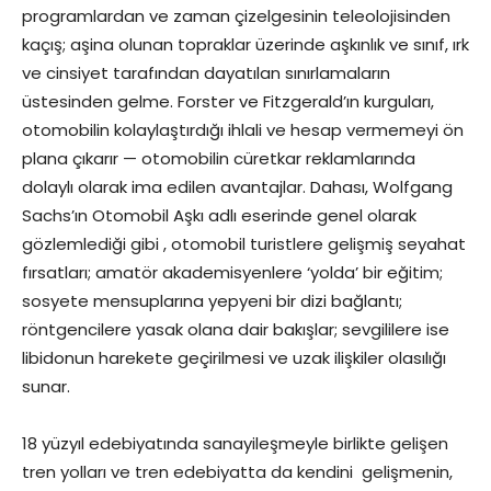
programlardan ve zaman çizelgesinin teleolojisinden
kaçış; aşina olunan topraklar üzerinde aşkınlık ve sınıf, ırk
ve cinsiyet tarafından dayatılan sınırlamaların
üstesinden gelme. Forster ve Fitzgerald’ın kurguları,
otomobilin kolaylaştırdığı ihlali ve hesap vermemeyi ön
plana çıkarır — otomobilin cüretkar reklamlarında
dolaylı olarak ima edilen avantajlar. Dahası, Wolfgang
Sachs’ın Otomobil Aşkı adlı eserinde genel olarak
gözlemlediği gibi , otomobil turistlere gelişmiş seyahat
fırsatları; amatör akademisyenlere ‘yolda’ bir eğitim;
sosyete mensuplarına yepyeni bir dizi bağlantı;
röntgencilere yasak olana dair bakışlar; sevgililere ise
libidonun harekete geçirilmesi ve uzak ilişkiler olasılığı
sunar.
18 yüzyıl edebiyatında sanayileşmeyle birlikte gelişen
tren yolları ve tren edebiyatta da kendini gelişmenin,