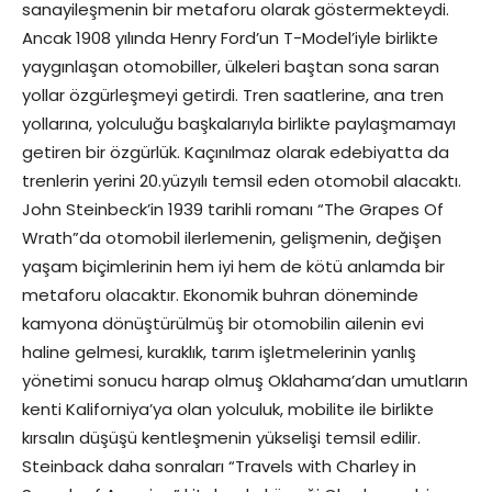
sanayileşmenin bir metaforu olarak göstermekteydi.
Ancak 1908 yılında Henry Ford’un T-Model’iyle birlikte
yaygınlaşan otomobiller, ülkeleri baştan sona saran
yollar özgürleşmeyi getirdi. Tren saatlerine, ana tren
yollarına, yolculuğu başkalarıyla birlikte paylaşmamayı
getiren bir özgürlük. Kaçınılmaz olarak edebiyatta da
trenlerin yerini 20.yüzyılı temsil eden otomobil alacaktı.
John Steinbeck’in 1939 tarihli romanı “The Grapes Of
Wrath”da otomobil ilerlemenin, gelişmenin, değişen
yaşam biçimlerinin hem iyi hem de kötü anlamda bir
metaforu olacaktır. Ekonomik buhran döneminde
kamyona dönüştürülmüş bir otomobilin ailenin evi
haline gelmesi, kuraklık, tarım işletmelerinin yanlış
yönetimi sonucu harap olmuş Oklahama’dan umutların
kenti Kaliforniya’ya olan yolculuk, mobilite ile birlikte
kırsalın düşüşü kentleşmenin yükselişi temsil edilir.
Steinback daha sonraları “Travels with Charley in