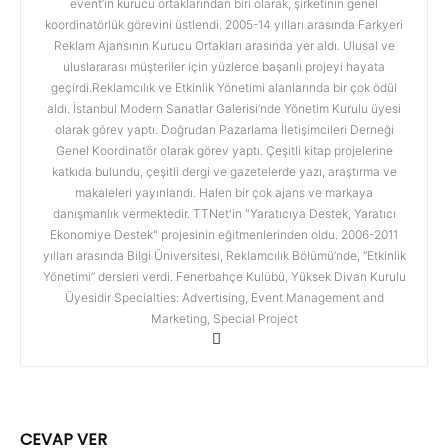
event’in kurucu ortaklarından biri olarak, şirketinin genel
koordinatörlük görevini üstlendi. 2005-14 yılları arasında Farkyeri
Reklam Ajansının Kurucu Ortakları arasında yer aldı. Ulusal ve
uluslararası müşteriler için yüzlerce başarılı projeyi hayata
geçirdi.Reklamcılık ve Etkinlik Yönetimi alanlarında bir çok ödül
aldı. İstanbul Modern Sanatlar Galerisi’nde Yönetim Kurulu üyesi
olarak görev yaptı. Doğrudan Pazarlama İletişimcileri Derneği
Genel Koordinatör olarak görev yaptı. Çeşitli kitap projelerine
katkıda bulundu, çeşitli dergi ve gazetelerde yazı, araştırma ve
makaleleri yayınlandı. Halen bir çok ajans ve markaya
danışmanlık vermektedir. TTNet'in "Yaratıcıya Destek, Yaratıcı
Ekonomiye Destek" projesinin eğitmenlerinden oldu. 2006-2011
yılları arasında Bilgi Üniversitesi, Reklamcılık Bölümü’nde, “Etkinlik
Yönetimi” dersleri verdi. Fenerbahçe Kulübü, Yüksek Divan Kurulu
Üyesidir Specialties: Advertising, Event Management and
Marketing, Special Project
CEVAP VER