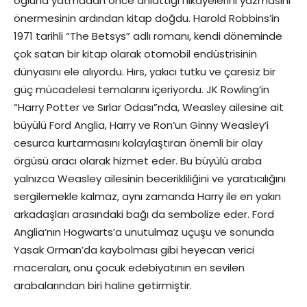
oğluna yatmadan önce anlattığı hikayelerini yazmasını
önermesinin ardından kitap doğdu. Harold Robbins’in
1971 tarihli “The Betsys” adlı romanı, kendi döneminde
çok satan bir kitap olarak otomobil endüstrisinin
dünyasını ele alıyordu. Hırs, yakıcı tutku ve çaresiz bir
güç mücadelesi temalarını içeriyordu. JK Rowling’in
“Harry Potter ve Sırlar Odası”nda, Weasley ailesine ait
büyülü Ford Anglia, Harry ve Ron’un Ginny Weasley’i
cesurca kurtarmasını kolaylaştıran önemli bir olay
örgüsü aracı olarak hizmet eder. Bu büyülü araba
yalnızca Weasley ailesinin becerikliliğini ve yaratıcılığını
sergilemekle kalmaz, aynı zamanda Harry ile en yakın
arkadaşları arasındaki bağı da sembolize eder. Ford
Anglia’nın Hogwarts’a unutulmaz uçuşu ve sonunda
Yasak Orman’da kaybolması gibi heyecan verici
maceraları, onu çocuk edebiyatının en sevilen
arabalarından biri haline getirmiştir.