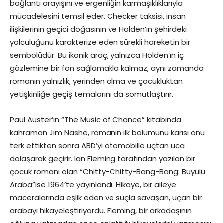
bağlantı arayışını ve ergenliğin karmaşıklıklarıyla
mücadelesini temsil eder. Checker taksisi, insan
ilişkilerinin geçici doğasının ve Holden’ın şehirdeki
yolculuğunu karakterize eden sürekli hareketin bir
sembolüdür. Bu ikonik araç, yalnızca Holden’ın iç
gözlemine bir fon sağlamakla kalmaz, aynı zamanda
romanın yalnızlık, yerinden olma ve çocukluktan
yetişkinliğe geçiş temalarını da somutlaştırır.
Paul Auster’ın “The Music of Chance” kitabında
kahraman Jim Nashe, romanın ilk bölümünü karısı onu
terk ettikten sonra ABD’yi otomobille uçtan uca
dolaşarak geçirir. Ian Fleming tarafından yazılan bir
çocuk romanı olan “Chitty-Chitty-Bang-Bang: Büyülü
Araba”ise 1964’te yayınlandı. Hikaye, bir aileye
maceralarında eşlik eden ve suçla savaşan, uçan bir
arabayı hikayeleştiriyordu. Fleming, bir arkadaşının