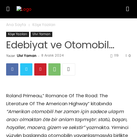
Ana Sayfa
Köşe Yazıları
Köşe Yazıları
Ulvi Yaman
Edebiyat ve Otomobil…
8 Aralık 2024
119
Yazar
Ulvi Yaman
-
0
Roland Primeau,” Romance Of The Road: The
Literature Of The American Highway” kitabında
“Amerikan otomobili her zaman için sadece ulaşım
aracı olmaktan öte bir anlam taşımıştır: statü, başarı,
hayaller, macera, gizem ve sekstir”
yazmakta. Yirminci
yüzyılın başlarında otomobilin yaygınlaşmasıyla birlikte