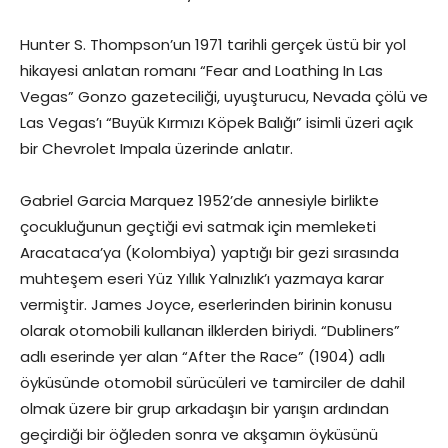
Hunter S. Thompson’un 1971 tarihli gerçek üstü bir yol
hikayesi anlatan romanı “Fear and Loathing In Las
Vegas” Gonzo gazeteciliği, uyuşturucu, Nevada çölü ve
Las Vegas’ı “Buyük Kırmızı Köpek Balığı” isimli üzeri açık
bir Chevrolet Impala üzerinde anlatır.
Gabriel Garcia Marquez 1952’de annesiyle birlikte
çocukluğunun geçtiği evi satmak için memleketi
Aracataca’ya (Kolombiya) yaptığı bir gezi sırasında
muhteşem eseri Yüz Yıllık Yalnızlık’ı yazmaya karar
vermiştir. James Joyce, eserlerinden birinin konusu
olarak otomobili kullanan ilklerden biriydi. “Dubliners”
adlı eserinde yer alan “After the Race” (1904) adlı
öyküsünde otomobil sürücüleri ve tamirciler de dahil
olmak üzere bir grup arkadaşın bir yarışın ardından
geçirdiği bir öğleden sonra ve akşamın öyküsünü