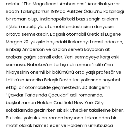
anlatır. “The Magnificent Ambersons” Amerikalı yazar
Booth Tarkington’un 1919’da Pulitzer Ödülü’nü kazandığı
bir roman olup, Indianapolis’teki bazı zengin ailelerin
ilişkileri aracılığıyla otomobil endüstrisinin dünyasını
ortaya sermektedir. Başarılı otomobil üreticisi Eugene
Morgan 20. yüzyılın başındaki ilerlemeyi temsil ederken,
Binbaşı Amberson ve azalan serveti kaybolan at
arabası çağını temsil eder. Yeni sermayeye karşı eski
sermaye. Nabokov’un tartışmalı romanı “Lolita”nın
hikayesinin önemli bir bölümünü orta yaşlı profesör ve
Lolita’nın Amerika Birleşik Devletleri yollarında seyahat
ettiği bir otomobilde geçmektedir. JD Salinger’ın
“Çavdar Tarlasında Çocuklar” adlı romanında,
başkahraman Holden Caulfield New York City
sokaklarında gezinirken sık sık Checker taksilerine biner.
Bu taksi yolculukları, roman boyunca tekrar eden bir
motif olarak hizmet eder ve Holden’ın umutsuzca