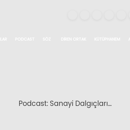
ILAR
PODCAST
SÖZ
DIREN ORTAK
KÜTÜPHANEM
Podcast: Sanayi Dalgıçları…