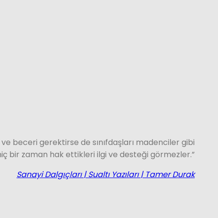
 ve beceri gerektirse de sınıfdaşları madenciler gibi
hiç bir zaman hak ettikleri ilgi ve desteği görmezler.”
Sanayi Dalgıçları | Sualtı Yazıları | Tamer Durak